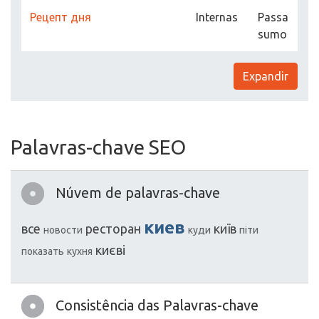
Рецепт дня
Internas
Passa
sumo
Expandir
Palavras-chave SEO
Núvem de palavras-chave
киев
все
ресторан
київ
новости
куди
піти
києві
показать
кухня
Consistência das Palavras-chave