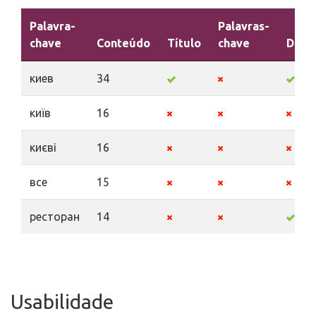
Palavra-
Palavras-
chave
Conteúdo
Título
chave
Desc
киев
34
київ
16
києві
16
все
15
ресторан
14
Usabilidade