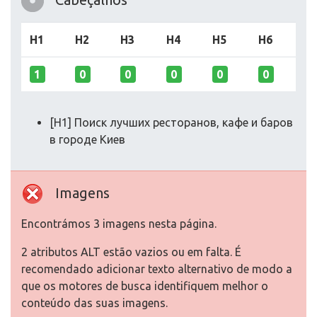
H1
H2
H3
H4
H5
H6
1
0
0
0
0
0
[H1] Поиск лучших ресторанов, кафе и баров
в городе Киев
Imagens
Encontrámos 3 imagens nesta página.
2 atributos ALT estão vazios ou em falta. É
recomendado adicionar texto alternativo de modo a
que os motores de busca identifiquem melhor o
conteúdo das suas imagens.