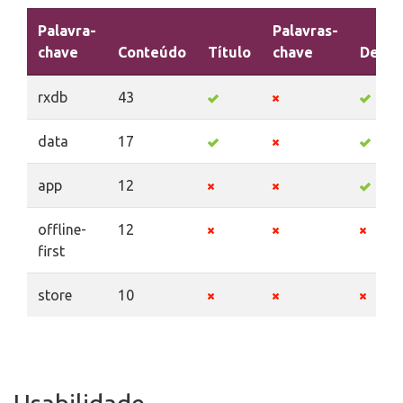
Palavra-
Palavras-
chave
Conteúdo
Título
chave
Descr
rxdb
43
data
17
app
12
offline-
12
first
store
10