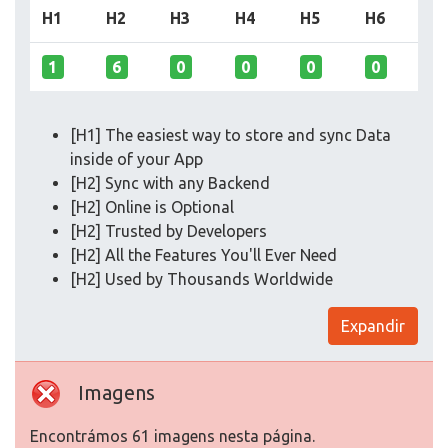
H1
H2
H3
H4
H5
H6
1
6
0
0
0
0
[H1] The easiest way to store and sync Data
inside of your App
[H2] Sync with any Backend
[H2] Online is Optional
[H2] Trusted by Developers
[H2] All the Features You'll Ever Need
[H2] Used by Thousands Worldwide
Expandir
Imagens
Encontrámos 61 imagens nesta página.