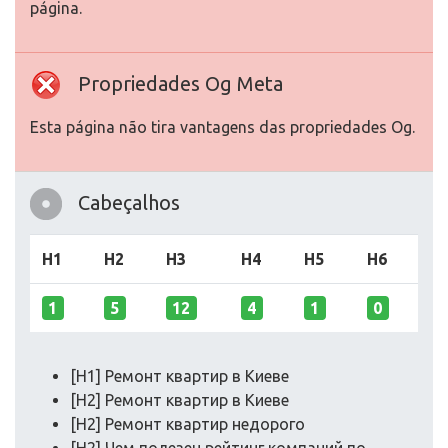
página.
Propriedades Og Meta
Esta página não tira vantagens das propriedades Og.
Cabeçalhos
H1
H2
H3
H4
H5
H6
1
5
12
4
1
0
[H1] Ремонт квартир в Киеве
[H2] Ремонт квартир в Киеве
[H2] Ремонт квартир недорого