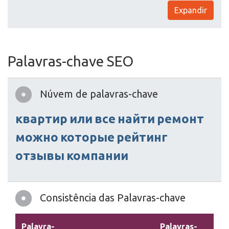
Expandir
Palavras-chave SEO
Núvem de palavras-chave
квартир
или
все
найти
ремонт
можно
которые
рейтинг
отзывы
компании
Consistência das Palavras-chave
Palavra-
Palavras-