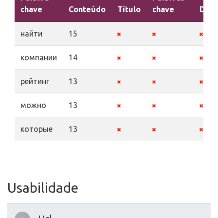
chave
Conteúdo
Título
chave
Desc
найти
15
компании
14
рейтинг
13
можно
13
которые
13
Usabilidade