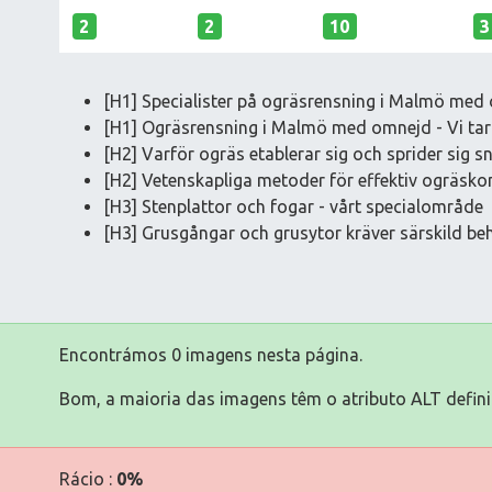
2
2
10
3
[H1] Specialister på ogräsrensning i Malmö med
[H1] Ogräsrensning i Malmö med omnejd - Vi tar
[H2] Varför ogräs etablerar sig och sprider sig s
[H2] Vetenskapliga metoder för effektiv ogräskon
[H3] Stenplattor och fogar - vårt specialområde
[H3] Grusgångar och grusytor kräver särskild be
Encontrámos 0 imagens nesta página.
Bom, a maioria das imagens têm o atributo ALT defini
Rácio :
0%