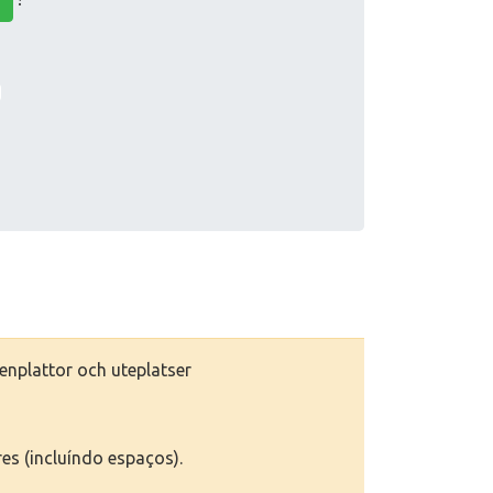
enplattor och uteplatser
res (incluíndo espaços).