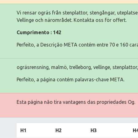
Vi rensar ogräs från stenplattor, stengångar, uteplats
Vellinge och närområdet. Kontakta oss för offert.
Cumprimento : 142
Perfeito, a Descrição META contém entre 70 e 160 cara
ogräsrensning, malmö, trelleborg, vellinge, stenplattor
Perfeito, a página contém palavras-chave META.
Esta página não tira vantagens das propriedades Og.
H1
H2
H3
H