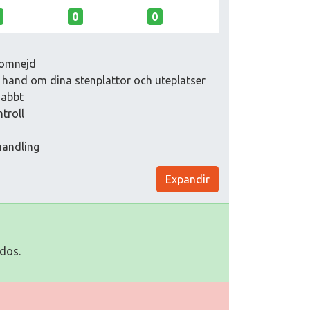
0
0
 omnejd
 hand om dina stenplattor och uteplatser
nabbt
troll
handling
Expandir
dos.