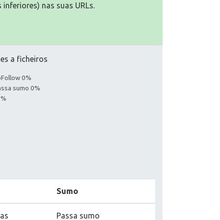
 inferiores) nas suas URLs.
es a ficheiros
noFollow 0%
Passa sumo 0%
0%
Sumo
nas
Passa sumo