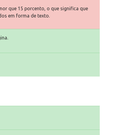
or que 15 porcento, o que significa que
dos em forma de texto.
ina.