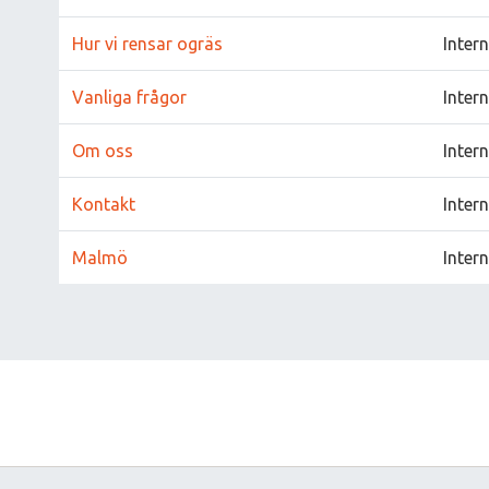
Hur vi rensar ogräs
Inter
Vanliga frågor
Inter
Om oss
Inter
Kontakt
Inter
Malmö
Inter