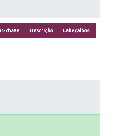
as-chave
Descrição
Cabeçalhos