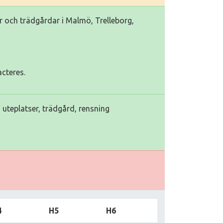
er och trädgårdar i Malmö, Trelleborg,
cteres.
, uteplatser, trädgård, rensning
4
H5
H6