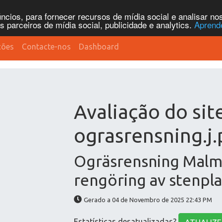
cios, para fornecer recursos de mídia social e analisar n
parceiros de mídia social, publicidade e analytics.
Aprend
ções
Contacte-nos
Dashboard
Avaliação do sit
ograsrensning.j.
Ogräsrensning Malmö
rengöring av stenpla
Gerado a 04 de Novembro de 2025 22:43 PM
Estatísticas desatualizadas?