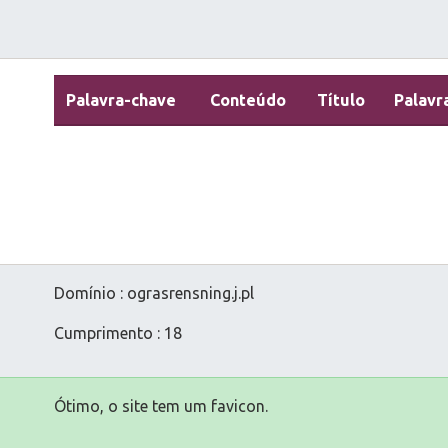
Palavra-chave
Conteúdo
Título
Palavr
Domínio : ograsrensning.j.pl
Cumprimento : 18
Ótimo, o site tem um favicon.