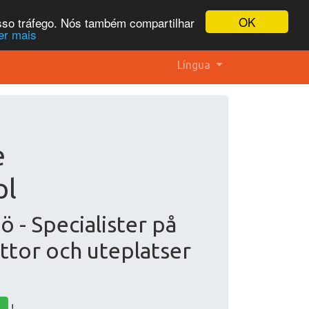
OK
osso tráfego. Nós também compartilhar
er mais
Língua
e
pl
 - Specialister på
ttor och uteplatser
!