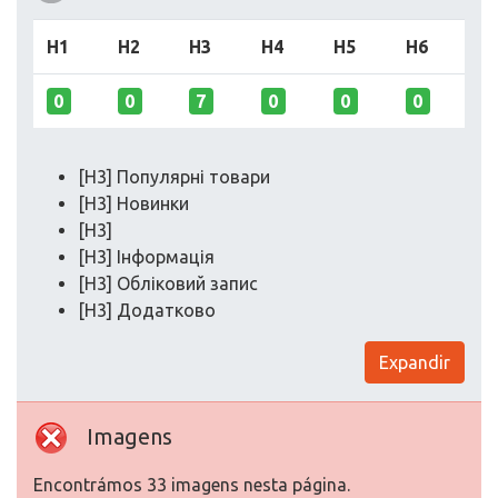
H1
H2
H3
H4
H5
H6
0
0
7
0
0
0
[H3] Популярні товари
[H3] Новинки
[H3]
[H3] Інформація
[H3] Обліковий запис
[H3] Додатково
Expandir
Imagens
Encontrámos 33 imagens nesta página.