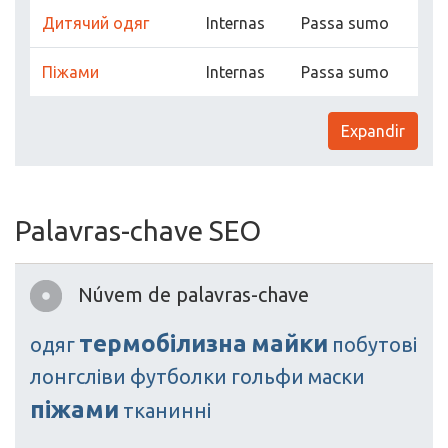
Дитячий одяг
Internas
Passa sumo
Піжами
Internas
Passa sumo
Expandir
Palavras-chave SEO
Núvem de palavras-chave
термобілизна
майки
одяг
побутові
лонгсліви
футболки
гольфи
маски
піжами
тканинні