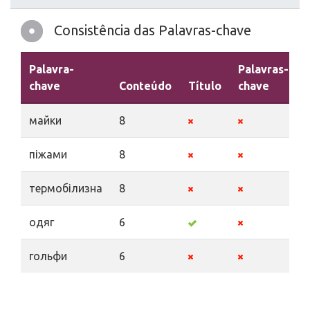
Consistência das Palavras-chave
Palavra-
Palavras-
chave
Conteúdo
Título
chave
майки
8
піжами
8
термобілизна
8
одяг
6
гольфи
6