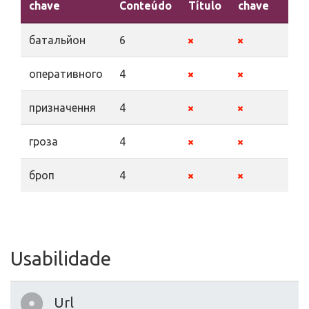
chave
Conteúdo
Título
chave
батальйон
6
оперативного
4
призначення
4
гроза
4
броп
4
Usabilidade
Url