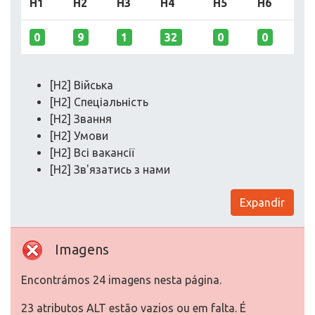
H1
H2
H3
H4
H5
H6
0
9
1
32
0
0
[H2] Війська
[H2] Спеціальність
[H2] Звання
[H2] Умови
[H2] Всі вакансії
[H2] Зв'язатись з нами
Expandir
Imagens
Encontrámos 24 imagens nesta página.
23 atributos ALT estão vazios ou em falta. É