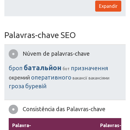
Expandir
Palavras-chave SEO
Núvem de palavras-chave
батальйон
броп
призначення
бот
оперативного
окремий
вакансії
вакансіями
гроза
буревій
Consistência das Palavras-chave
Palavra-
Palavras-