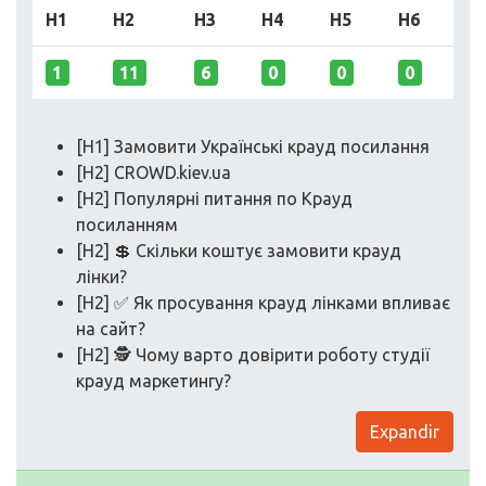
H1
H2
H3
H4
H5
H6
1
11
6
0
0
0
[H1] Замовити Українські крауд посилання
[H2] CROWD.kiev.ua
[H2] Популярні питання по Крауд
посиланням
[H2] 💲️ Скільки коштує замовити крауд
лінки?
[H2] ✅ Як просування крауд лінками впливає
на сайт?
[H2] 🕵️ Чому варто довірити роботу студії
крауд маркетингу?
Expandir