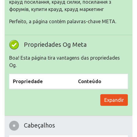
крауд посилання, крауд силки, посилання з
форумів, купити крауд, крауд маркетинг
Perfeito, a página contém palavras-chave META.
Propriedades Og Meta
Boa! Esta página tira vantagens das propriedades
Og.
Propriedade
Conteúdo
Expandir
Cabeçalhos