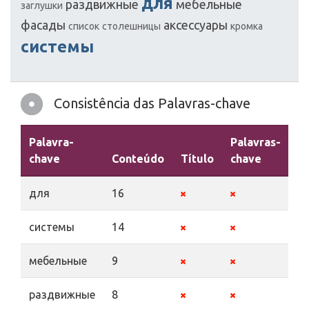
для
раздвижные
мебельные
заглушки
фасады
аксессуары
список
столешницы
кромка
системы
Consistência das Palavras-chave
Palavra-
Palavras-
chave
Conteúdo
Título
chave
De
для
16
системы
14
мебельные
9
раздвижные
8