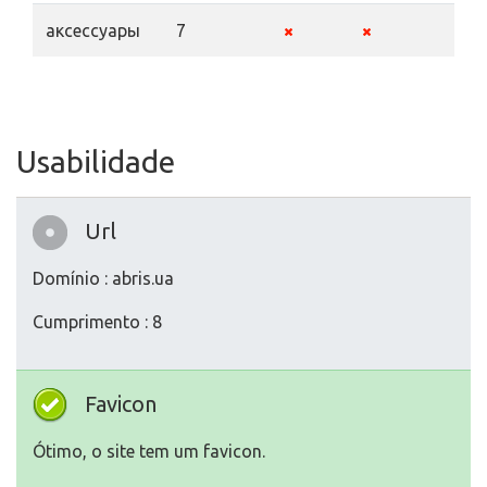
аксессуары
7
Usabilidade
Url
Domínio : abris.ua
Cumprimento : 8
Favicon
Ótimo, o site tem um favicon.