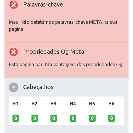
Palavras-chave
Mau. Não detetámos palavras-chave META na sua
página.
Propriedades Og Meta
Esta página não tira vantagens das propriedades Og.
Cabeçalhos
H1
H2
H3
H4
H5
H6
0
0
0
0
0
0