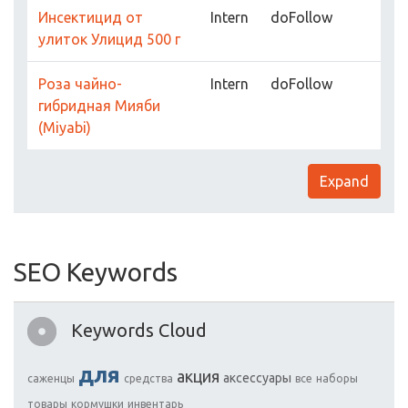
Инсектицид от
Intern
doFollow
улиток Улицид 500 г
Роза чайно-
Intern
doFollow
гибридная Мияби
(Miyabi)
Expand
SEO Keywords
Keywords Cloud
для
акция
аксессуары
саженцы
средства
все
наборы
товары
кормушки
инвентарь