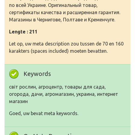
по всей Украине. Оригинальный товар,
сертификаты качества и расширенная гарантия.
Магазины в Чернигове, Полтаве и Кременчуге.
Lengte : 211
Let op, uw meta description zou tussen de 70 en 160
karakters (spaces included) moeten bevatten.
Keywords
світ рослин, агроцентр, товары для сада,
огорода, дачи, агромагазин, украина, интернет
магазин
Goed, uw bevat meta keywords.