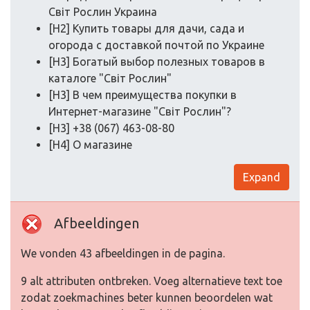
Світ Рослин Украина
[H2] Купить товары для дачи, сада и
огорода с доставкой почтой по Украине
[H3] Богатый выбор полезных товаров в
каталоге "Світ Рослин"
[H3] В чем преимущества покупки в
Интернет-магазине "Світ Рослин"?
[H3] +38 (067) 463-08-80
[H4] О магазине
Expand
Afbeeldingen
We vonden 43 afbeeldingen in de pagina.
9 alt attributen ontbreken. Voeg alternatieve text toe
zodat zoekmachines beter kunnen beoordelen wat