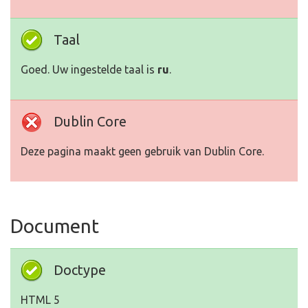
Taal
Goed. Uw ingestelde taal is
ru
.
Dublin Core
Deze pagina maakt geen gebruik van Dublin Core.
Document
Doctype
HTML 5