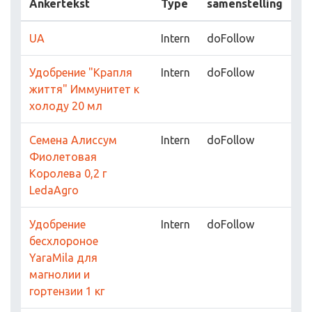
Ankertekst
Type
samenstelling
UA
Intern
doFollow
Удобрение "Крапля
Intern
doFollow
життя" Иммунитет к
холоду 20 мл
Семена Алиссум
Intern
doFollow
Фиолетовая
Королева 0,2 г
LedaAgro
Удобрение
Intern
doFollow
бесхлороное
YaraMila для
магнолии и
гортензии 1 кг