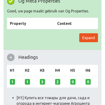
Og Meta Properties
Goed, uw page maakt gebruik van Og Properties.
Property
Content
Expand
Headings
H1
H2
H3
H4
H5
H6
1
1
3
2
0
0
[H1] Купить все товары для дачи, сада и
огорода в интернет-магазине Агроцентр