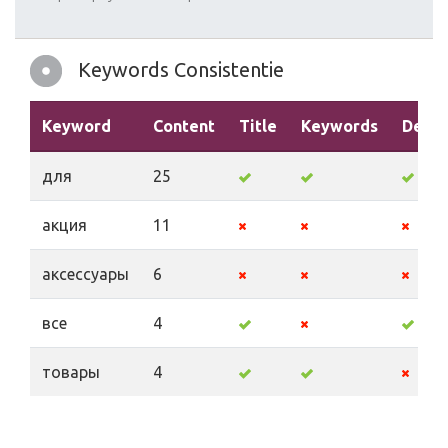
Keywords Consistentie
Keyword
Content
Title
Keywords
Descr
для
25
акция
11
аксессуары
6
все
4
товары
4