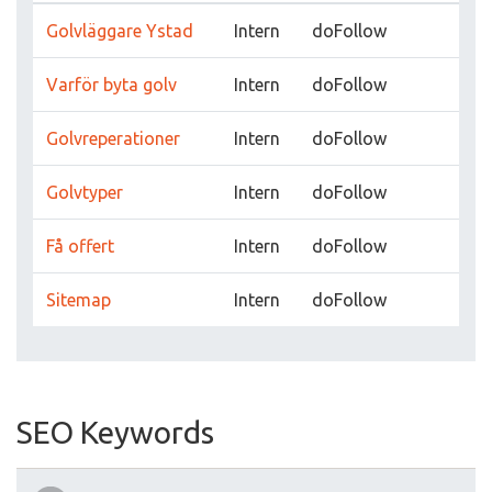
Golvläggare Ystad
Intern
doFollow
Varför byta golv
Intern
doFollow
Golvreperationer
Intern
doFollow
Golvtyper
Intern
doFollow
Få offert
Intern
doFollow
Sitemap
Intern
doFollow
SEO Keywords