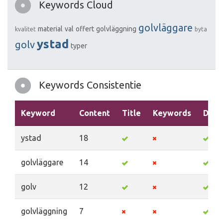
Keywords Cloud
golvläggare
material
val
offert
golvläggning
kvalitet
byta
ystad
golv
typer
Keywords Consistentie
Keyword
Content
Title
Keywords
Desc
ystad
18
golvläggare
14
golv
12
golvläggning
7