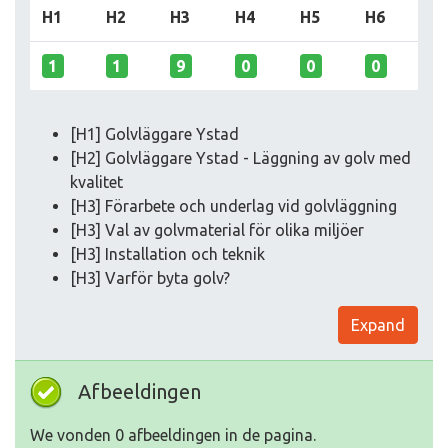
H1
H2
H3
H4
H5
H6
1
1
9
0
0
0
[H1] Golvläggare Ystad
[H2] Golvläggare Ystad - Läggning av golv med
kvalitet
[H3] Förarbete och underlag vid golvläggning
[H3] Val av golvmaterial för olika miljöer
[H3] Installation och teknik
[H3] Varför byta golv?
Expand
Afbeeldingen
We vonden 0 afbeeldingen in de pagina.