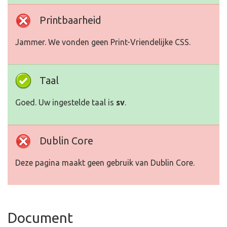
Printbaarheid
Jammer. We vonden geen Print-Vriendelijke CSS.
Taal
Goed. Uw ingestelde taal is
sv
.
Dublin Core
Deze pagina maakt geen gebruik van Dublin Core.
Document