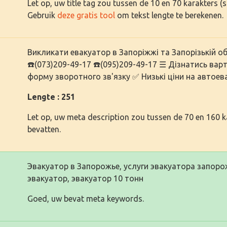
Let op, uw title tag zou tussen de 10 en 70 karakters 
Gebruik
deze gratis tool
om tekst lengte te berekenen.
Викликати евакуатор в Запоріжжі та Запорізькій о
☎️(073)209-49-17 ☎️(095)209-49-17 ☰ Дізнатись ва
форму зворотного зв'язку ✅ Низькі ціни на автое
Lengte : 251
Let op, uw meta description zou tussen de 70 en 160 
bevatten.
Эвакуатор в Запорожье, услуги эвакуатора запоро
эвакуатор, эвакуатор 10 тонн
Goed, uw bevat meta keywords.