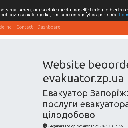
personaliseren, om sociale media mogelijkheden te bieden 
met onze sociale media, reclame en analytics partners.
Lee
deling
Contact
Dashboard
Website beoord
evakuator.zp.ua
Евакуатор Запоріжж
послуги евакуатора
цілодобово
Gegenereerd op November 21 2025 10:54 AM