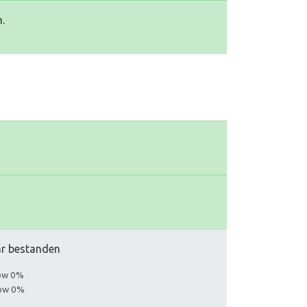
.
aar bestanden
low 0%
low 0%