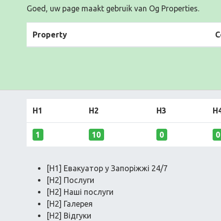
Goed, uw page maakt gebruik van Og Properties.
Property
C
H1
H2
H3
H
1
10
0
0
[H1] Евакуатор у Запоріжжі 24/7
[H2] Послуги
[H2] Наші послуги
[H2] Галерея
[H2] Відгуки