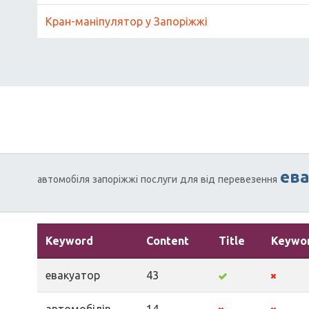
Кран-маніпулятор у Запоріжжі
ев
автомобіля
запоріжжі
послуги
для
від
перевезення
Keyword
Content
Title
Keywo
евакуатор
43