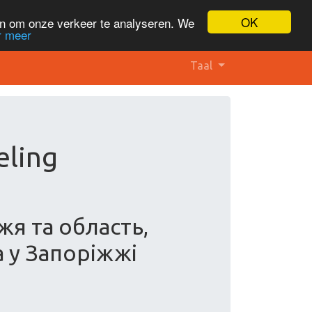
OK
en om onze verkeer te analyseren. We
r meer
Taal
eling
я та область,
 у Запоріжжі