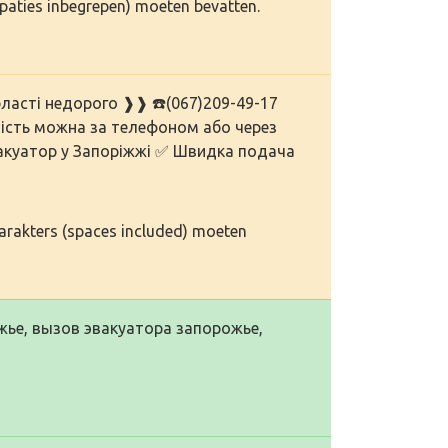
(spaties inbegrepen) moeten bevatten.
бласті недорого ❱❱ ☎️(067)209-49-17
ртість можна за телефоном або через
вакуатор у Запоріжжі ✅ Швидка подача
karakters (spaces included) moeten
жье, вызов эвакуатора запорожье,