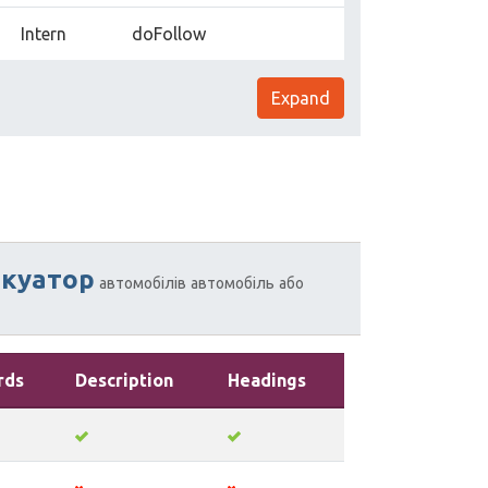
Intern
doFollow
Expand
акуатор
автомобілів
автомобіль
або
rds
Description
Headings