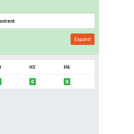
ontent
Expand
4
H5
H6
0
0