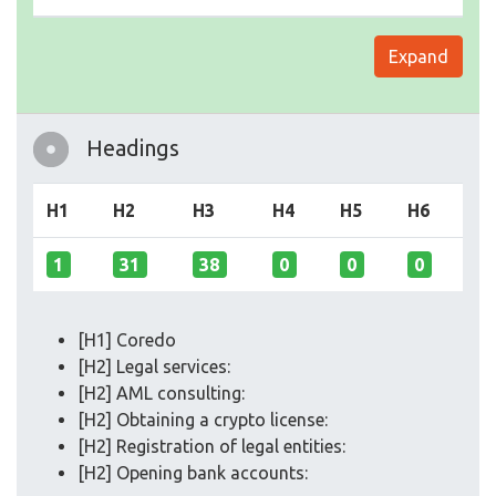
Expand
Headings
H1
H2
H3
H4
H5
H6
1
31
38
0
0
0
[H1] Coredo
[H2] Legal services:
[H2] AML consulting:
[H2] Obtaining a crypto license:
[H2] Registration of legal entities:
[H2] Opening bank accounts: