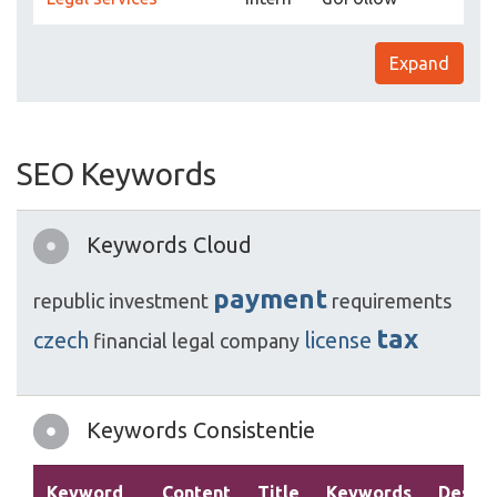
Expand
SEO Keywords
Keywords Cloud
payment
republic
investment
requirements
tax
czech
license
financial
legal
company
Keywords Consistentie
Keyword
Content
Title
Keywords
Descri