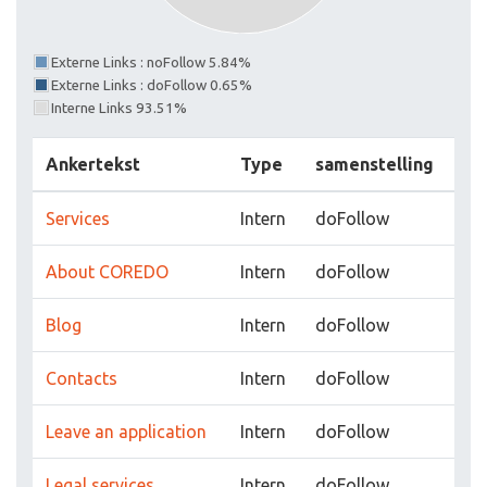
Externe Links : noFollow 5.84%
Externe Links : doFollow 0.65%
Interne Links 93.51%
Ankertekst
Type
samenstelling
Services
Intern
doFollow
About COREDO
Intern
doFollow
Blog
Intern
doFollow
Contacts
Intern
doFollow
Leave an application
Intern
doFollow
Legal services
Intern
doFollow