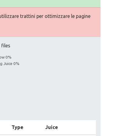
ilizzare trattini per ottimizzare le pagine
 files
llow 0%
ng Juice 0%
Type
Juice