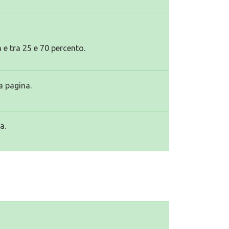
 e tra 25 e 70 percento.
a pagina.
a.