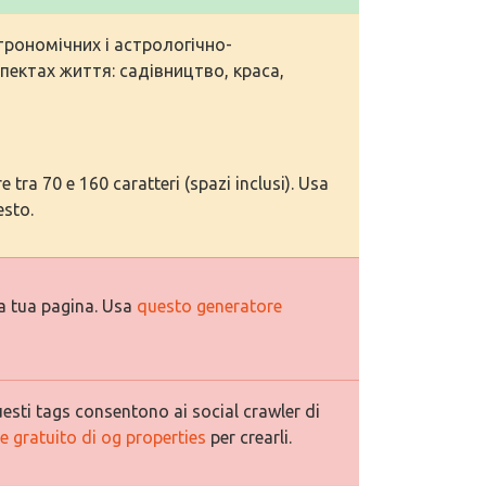
трономічних і астрологічно-
пектах життя: садівництво, краса,
tra 70 e 160 caratteri (spazi inclusi). Usa
esto.
a tua pagina. Usa
questo generatore
esti tags consentono ai social crawler di
 gratuito di og properties
per crearli.