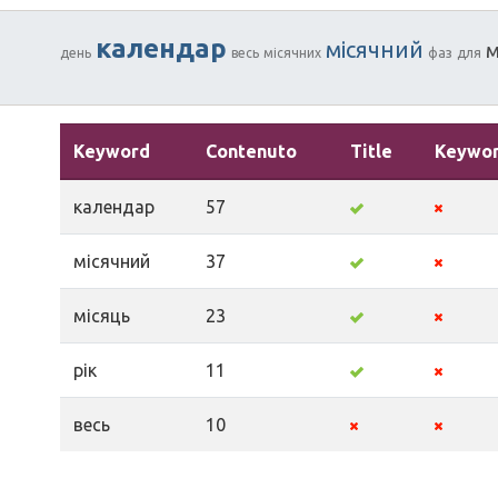
календар
місячний
м
день
весь
місячних
фаз
для
Keyword
Contenuto
Title
Keywo
календар
57
місячний
37
місяць
23
рік
11
весь
10