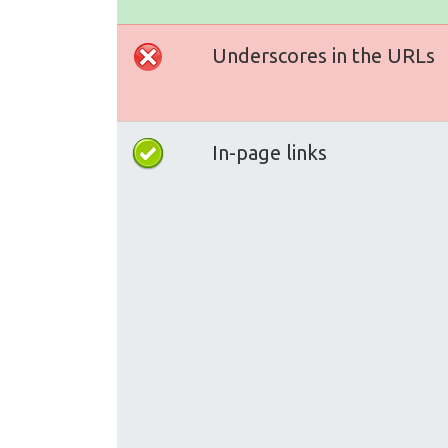
Underscores in the URLs
In-page links