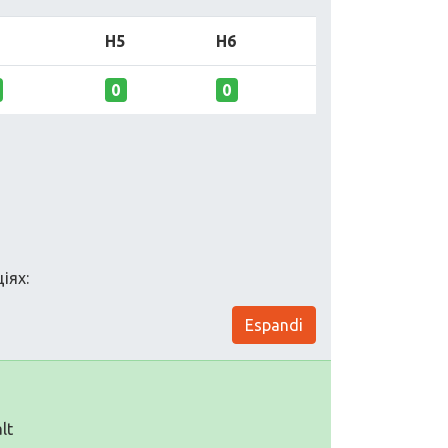
H5
H6
0
0
іях:
Espandi
lt