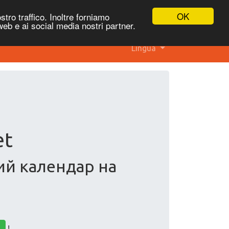
OK
stro traffico. Inoltre forniamo
 web e ai social media nostri partner.
Lingua
et
ний календар на
!