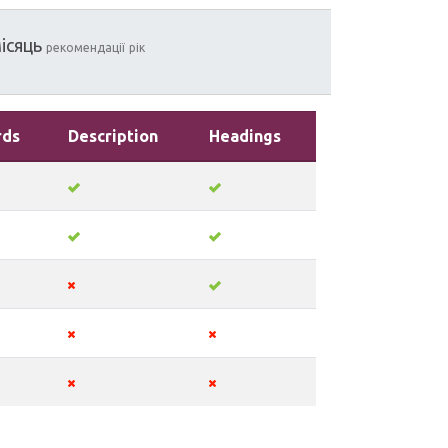
ісяць
рекомендації
рік
rds
Description
Headings