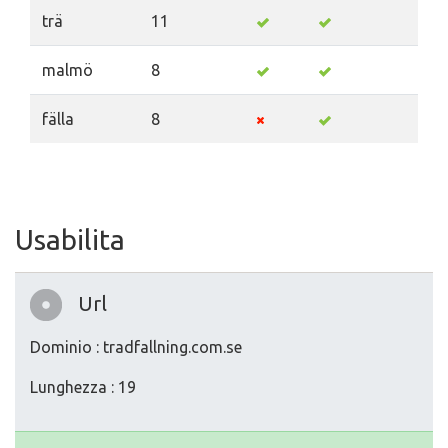
trä
11
malmö
8
fälla
8
Usabilita
Url
Dominio : tradfallning.com.se
Lunghezza : 19