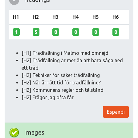
H1
H2
H3
H4
H5
H6
1
5
8
0
0
0
[H1] Trädfällning i Malmö med omnejd
[H2] Trädfällning är mer än att bara såga ned
ett träd
[H2] Tekniker för säker trädfällning
[H2] När är rätt tid för trädfällning?
[H2] Kommunens regler och tillstånd
[H2] Frågor jag ofta får
Espandi
Images