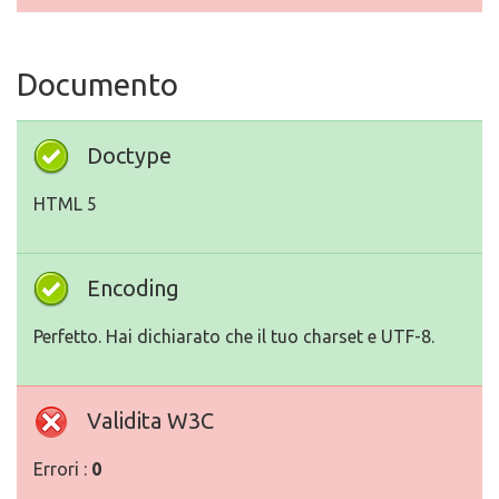
Documento
Doctype
HTML 5
Encoding
Perfetto. Hai dichiarato che il tuo charset e UTF-8.
Validita W3C
Errori :
0