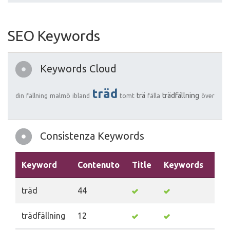
SEO Keywords
Keywords Cloud
träd
trä
trädfällning
din
fällning
malmö
ibland
tomt
fälla
över
Consistenza Keywords
Keyword
Contenuto
Title
Keywords
Des
träd
44
trädfällning
12