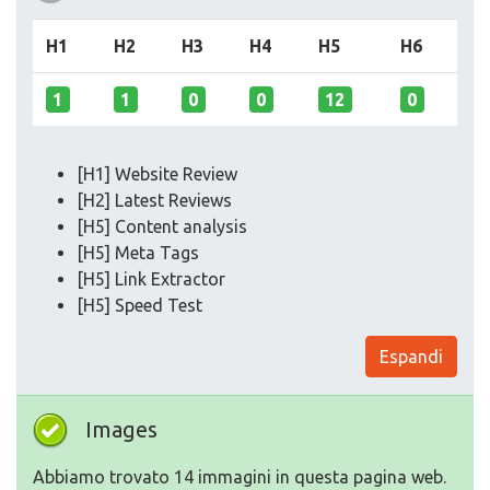
H1
H2
H3
H4
H5
H6
1
1
0
0
12
0
[H1] Website Review
[H2] Latest Reviews
[H5] Content analysis
[H5] Meta Tags
[H5] Link Extractor
[H5] Speed Test
Espandi
Images
Abbiamo trovato 14 immagini in questa pagina web.