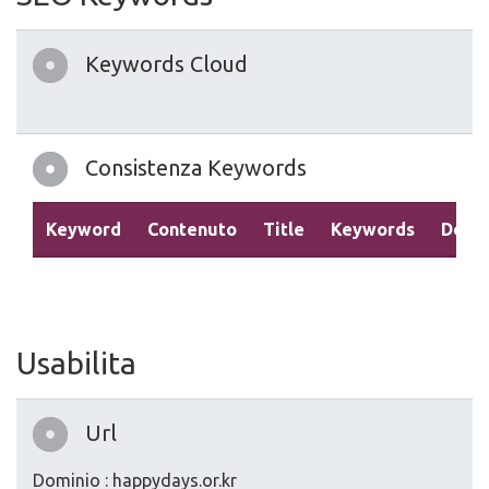
Keywords Cloud
Consistenza Keywords
Keyword
Contenuto
Title
Keywords
Descr
Usabilita
Url
Dominio : happydays.or.kr