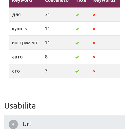
Keyword
Contenuto
Title
Keywords
De
для
31
купить
11
инструмент
11
авто
8
сто
7
Usabilita
Url