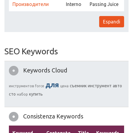
Производители
Interno
Passing Juice
Espandi
SEO Keywords
Keywords Cloud
для
съемник
инструмент
авто
инструментов
force
цена
сто
купить
набор
Consistenza Keywords