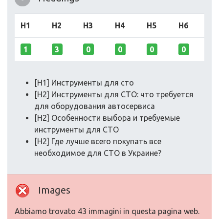
H1
H2
H3
H4
H5
H6
1
3
0
0
0
0
[H1] Инструменты для сто
[H2] Инструменты для СТО: что требуется
для оборудования автосервиса
[H2] Особенности выбора и требуемые
инструменты для СТО
[H2] Где лучше всего покупать все
необходимое для СТО в Украине?
Images
Abbiamo trovato 43 immagini in questa pagina web.