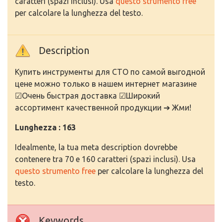
caratteri (spazi inclusi). Usa
questo strumento free
per calcolare la lunghezza del testo.
Description
Купить инструменты для СТО по самой выгодной
цене можно только в нашем интернет магазине
☑Очень быстрая доставка ☑Широкий
ассортимент качественной продукции ➔ Жми!
Lunghezza : 163
Idealmente, la tua meta description dovrebbe
contenere tra 70 e 160 caratteri (spazi inclusi). Usa
questo strumento free
per calcolare la lunghezza del
testo.
Keywords