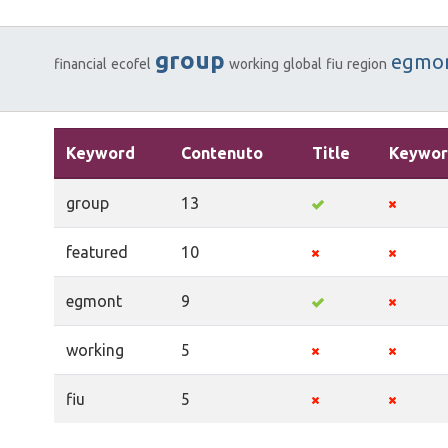
group
egmo
financial
ecofel
working
global
fiu
region
Keyword
Contenuto
Title
Keywor
group
13
featured
10
egmont
9
working
5
fiu
5