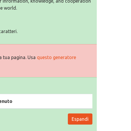
f information, knowledge, and cooperation
e world.
aratteri.
a tua pagina. Usa
questo generatore
enuto
Espandi