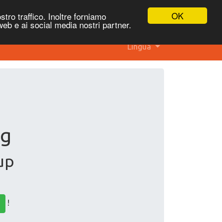
OK
stro traffico. Inoltre forniamo
 web e ai social media nostri partner.
Lingua
rg
up
!