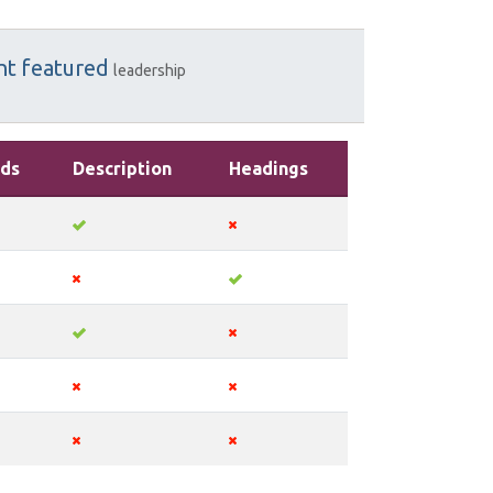
nt
featured
leadership
ds
Description
Headings