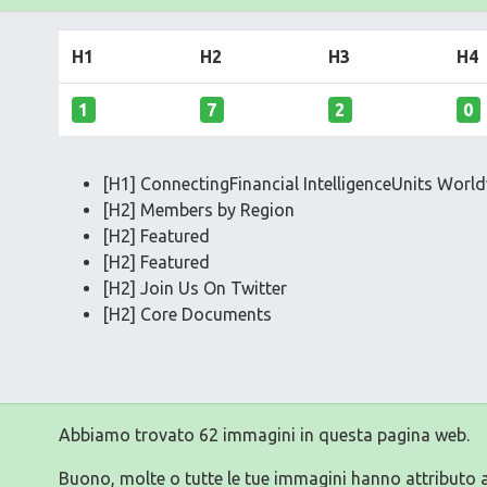
H1
H2
H3
H4
1
7
2
0
[H1] ConnectingFinancial IntelligenceUnits Worl
[H2] Members by Region
[H2] Featured
[H2] Featured
[H2] Join Us On Twitter
[H2] Core Documents
Abbiamo trovato 62 immagini in questa pagina web.
Buono, molte o tutte le tue immagini hanno attributo a