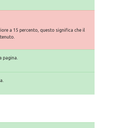
ore a 15 percento, questo significa che il
tenuto.
a pagina.
a.