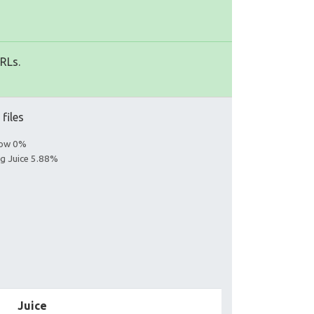
URLs.
 files
llow 0%
ng Juice 5.88%
Juice