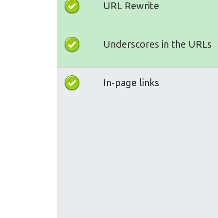
URL Rewrite
Underscores in the URLs
In-page links