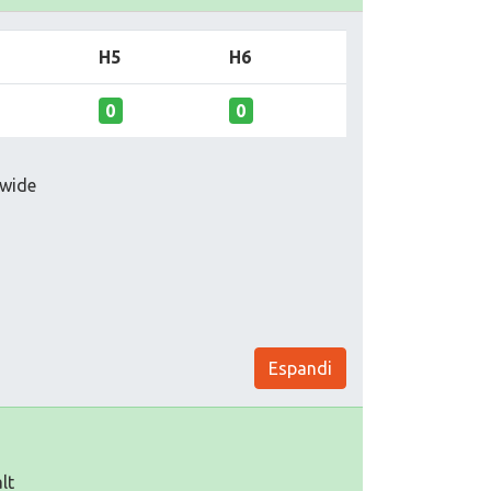
H5
H6
0
0
dwide
Espandi
lt