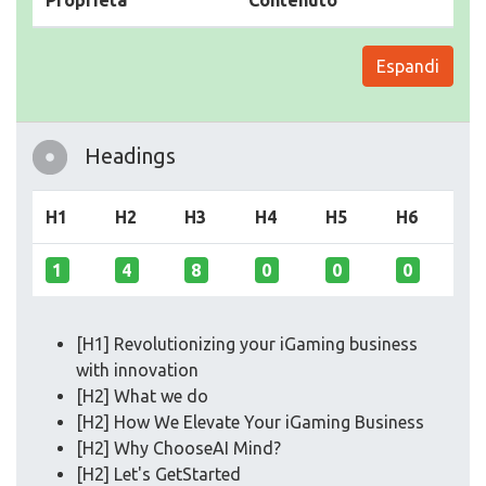
Proprieta
Contenuto
Espandi
Headings
H1
H2
H3
H4
H5
H6
1
4
8
0
0
0
[H1] Revolutionizing your iGaming business
with innovation
[H2] What we do
[H2] How We Elevate Your iGaming Business
[H2] Why ChooseAI Mind?
[H2] Let's GetStarted