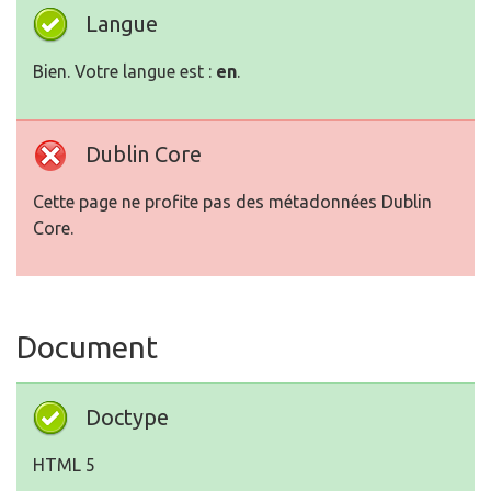
Langue
Bien. Votre langue est :
en
.
Dublin Core
Cette page ne profite pas des métadonnées Dublin
Core.
Document
Doctype
HTML 5