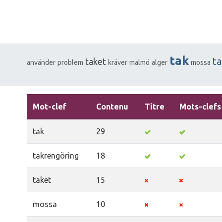
tak
t
taket
använder
problem
kräver
malmö
alger
mossa
Mot-clef
Contenu
Titre
Mots-clefs
tak
29
takrengöring
18
taket
15
mossa
10