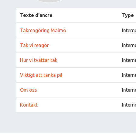
Texte d'ancre
Type
Takrengöring Malmö
Intern
Tak vi rengör
Intern
Hur vi tvättar tak
Intern
Viktigt att tänka på
Intern
Om oss
Intern
Kontakt
Intern