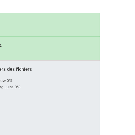
.
ers des fichiers
llow 0%
ing Juice 0%