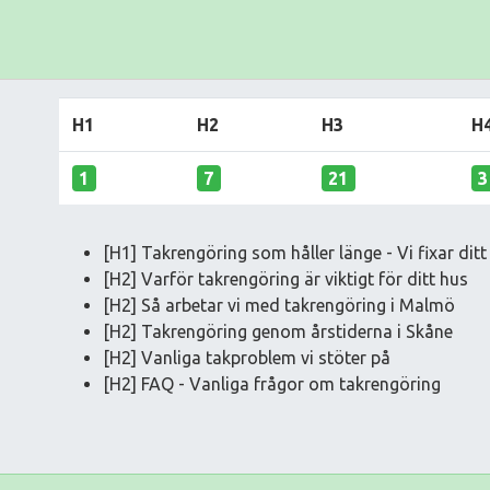
H1
H2
H3
H
1
7
21
3
[H1] Takrengöring som håller länge - Vi fixar dit
[H2] Varför takrengöring är viktigt för ditt hus
[H2] Så arbetar vi med takrengöring i Malmö
[H2] Takrengöring genom årstiderna i Skåne
[H2] Vanliga takproblem vi stöter på
[H2] FAQ - Vanliga frågor om takrengöring