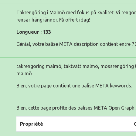
Takrengöring i Malmö med fokus på kvalitet. Vi rengör 
rensar hängrännor. Få offert idag!
Longueur : 133
Génial, votre balise META description contient entre 70
takrengöring malmö, taktvätt malmö, mossrengöring t
malmö
Bien, votre page contient une balise META keywords.
Bien, cette page profite des balises META Open Graph.
Propriété