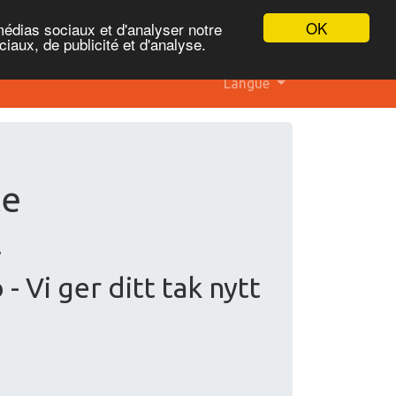
OK
médias sociaux et d'analyser notre
iaux, de publicité et d'analyse.
Langue
te
l
 Vi ger ditt tak nytt