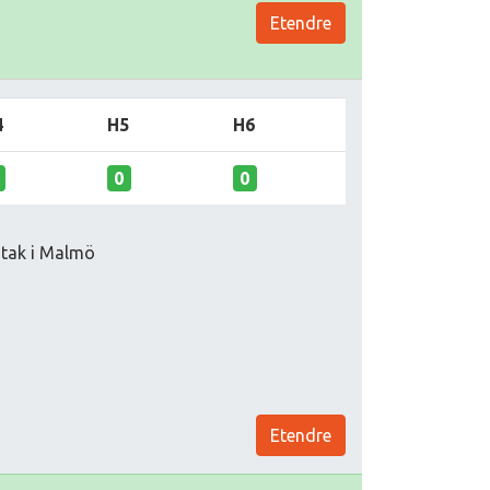
Etendre
4
H5
H6
0
0
t tak i Malmö
Etendre