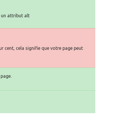
un attribut alt
r cent, cela signifie que votre page peut
 page.