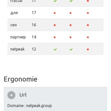
fractal
17
для
17
ceo
16
партнер
14
netpeak
12
Ergonomie
Url
Domaine : netpeak.group