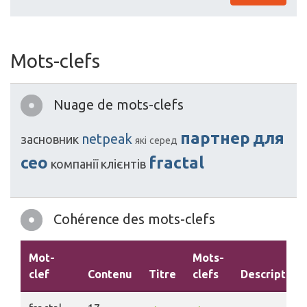
Mots-clefs
Nuage de mots-clefs
партнер
для
netpeak
засновник
які
серед
ceo
fractal
компанії
клієнтів
Cohérence des mots-clefs
Mot-
Mots-
clef
Contenu
Titre
clefs
Description