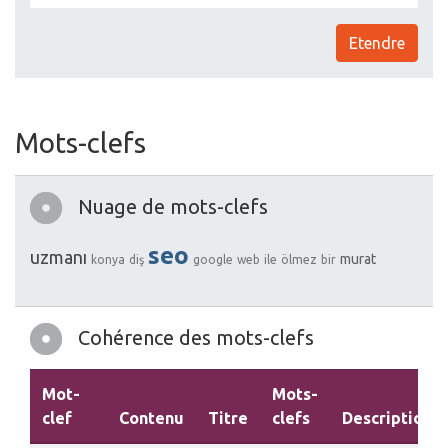
Etendre
Mots-clefs
Nuage de mots-clefs
seo
uzmanı
murat
konya
diş
google
web
ile
ölmez
bir
Cohérence des mots-clefs
Mot-
Mots-
clef
Contenu
Titre
clefs
Description