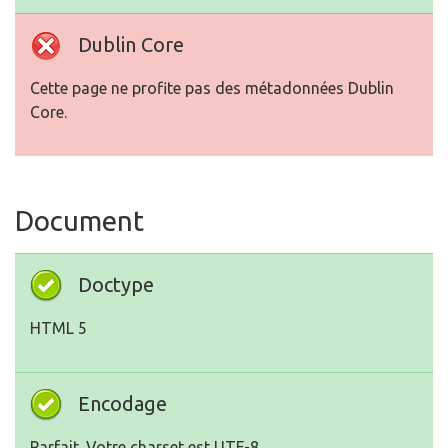
Dublin Core
Cette page ne profite pas des métadonnées Dublin
Core.
Document
Doctype
HTML 5
Encodage
Parfait. Votre charset est UTF-8.