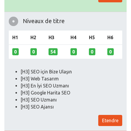
Niveaux de titre
H1
H2
H3
H4
H5
H6
0
0
54
0
0
0
[H3] SEO için Bize Ulaşın
[H3] Web Tasarım
[H3] En İyi SEO Uzmanı
[H3] Google Harita SEO
[H3] SEO Uzmanı
[H3] SEO Ajansı
Etendre