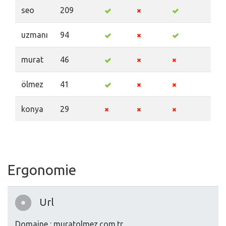
seo
209
uzmanı
94
murat
46
ölmez
41
konya
29
Ergonomie
Url
Domaine : muratolmez.com.tr