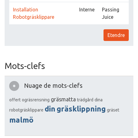
Installation
Interne
Passing
Robotgräsklippare
Juice
Etendre
Mots-clefs
Nuage de mots-clefs
gräsmatta
offert
ogräsrensning
trädgård
dina
din
gräsklippning
robotgräsklippare
gräset
malmö