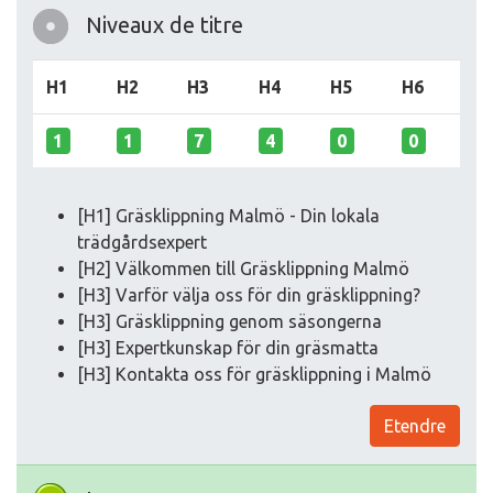
Niveaux de titre
H1
H2
H3
H4
H5
H6
1
1
7
4
0
0
[H1] Gräsklippning Malmö - Din lokala
trädgårdsexpert
[H2] Välkommen till Gräsklippning Malmö
[H3] Varför välja oss för din gräsklippning?
[H3] Gräsklippning genom säsongerna
[H3] Expertkunskap för din gräsmatta
[H3] Kontakta oss för gräsklippning i Malmö
Etendre