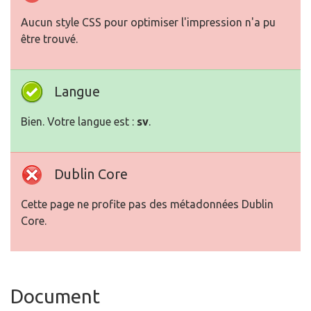
Aucun style CSS pour optimiser l'impression n'a pu
être trouvé.
Langue
Bien. Votre langue est :
sv
.
Dublin Core
Cette page ne profite pas des métadonnées Dublin
Core.
Document