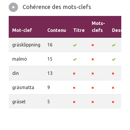
Cohérence des mots-clefs
Mots-
Mot-clef
Contenu
Titre
clefs
Descrip
gräsklippning
16
malmö
15
din
13
gräsmatta
9
gräset
5