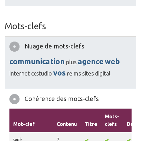
Mots-clefs
Nuage de mots-clefs
communication
agence
web
plus
vos
internet
ccstudio
reims
sites
digital
Cohérence des mots-clefs
Mots-
Mot-clef
Contenu
Titre
clefs
Descr
web
7