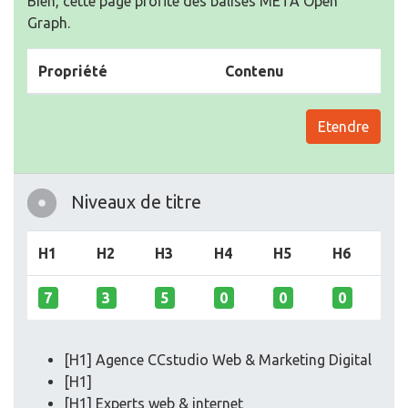
Bien, cette page profite des balises META Open
Graph.
Propriété
Contenu
Etendre
Niveaux de titre
H1
H2
H3
H4
H5
H6
7
3
5
0
0
0
[H1] Agence CCstudio Web & Marketing Digital
[H1]
[H1] Experts web & internet