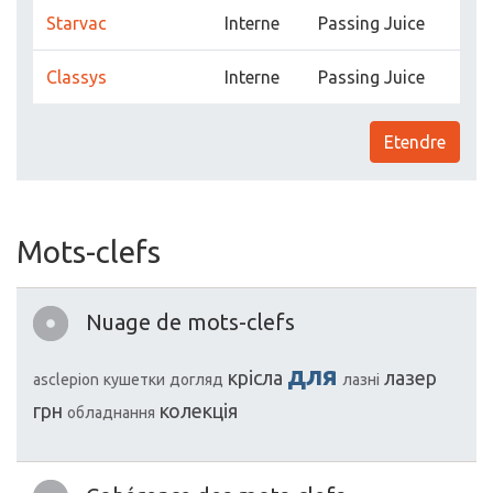
Starvac
Interne
Passing Juice
Classys
Interne
Passing Juice
Etendre
Mots-clefs
Nuage de mots-clefs
для
крісла
лазер
asclepion
кушетки
догляд
лазні
грн
колекція
обладнання