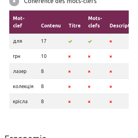
Cohérence des mots-clefs
Mot-
Mots-
clef
Contenu
Titre
clefs
Description
для
17
грн
10
лазер
8
колекція
8
крісла
8