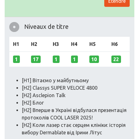
Etendre
Niveaux de titre
H1
H2
H3
H4
H5
H6
1
17
1
1
10
22
[H1] Вітаємо у майбутньому
[H2] Classys SUPER VELOCE 4800
[H2] Asclepion Talk
[H2] Блог
[H2] Вперше в Україні відбулася презентація
протоколів COOL LASER 2025!
[H2] Коли лазер стає серцем клініки: історія
вибору Dermablate від Ірини Літус