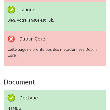
Langue
Bien. Votre langue est :
uk
.
Dublin Core
Cette page ne profite pas des métadonnées Dublin
Core.
Document
Doctype
HTML 5