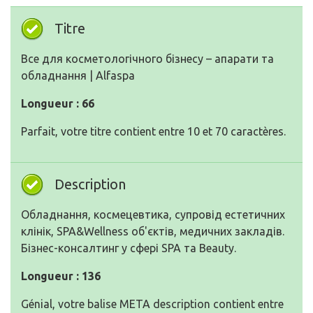
Titre
Все для косметологічного бізнесу – апарати та
обладнання | Alfaspa
Longueur : 66
Parfait, votre titre contient entre 10 et 70 caractères.
Description
Обладнання, космецевтика, супровід естетичних
клінік, SPA&Wellness об'єктів, медичних закладів.
Бізнес-консалтинг у сфері SPA та Beauty.
Longueur : 136
Génial, votre balise META description contient entre