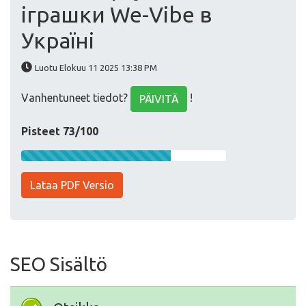
іграшки We-Vibe в
Україні
Luotu Elokuu 11 2025 13:38 PM
Vanhentuneet tiedot?
!
PÄIVITÄ
Pisteet 73/100
Lataa PDF Versio
SEO Sisältö