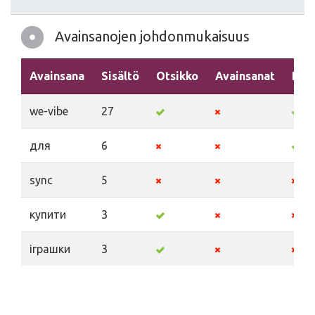
Avainsanojen johdonmukaisuus
Avainsana
Sisältö
Otsikko
Avainsanat
Kuv
we-vibe
27
для
6
sync
5
купити
3
іграшки
3