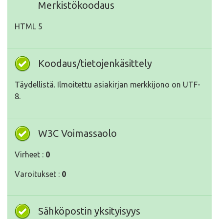
Merkistökoodaus
HTML 5
Koodaus/tietojenkäsittely
Täydellistä. Ilmoitettu asiakirjan merkkijono on UTF-
8.
W3C Voimassaolo
Virheet :
0
Varoitukset :
0
Sähköpostin yksityisyys