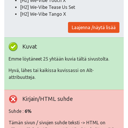
[H2] We-Vibe Touch X
[H2] We-Vibe Tease Us Set
[H2] We-Vibe Tango X
Laajenna /näytä lisää
Kuvat
Emme löytäneet 25 yhtään kuvia tältä sivustolta.
Hyvä, lähes tai kaikissa kuvissassi on Alt-
attribuutteja.
Kirjain/HTML suhde
Suhde :
6%
Tämän sivun / sivujen suhde teksti -> HTML on