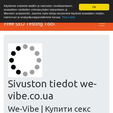
Käytämme evästeitä sisällön ja mainosten muokkaamiseen,
OK
sosiaalisten medioiden ominaisuuksien tarjoamiseen ja
liikenteen analysointiin. Jaamme myös tietoja sivustomme käytöstä sosiaalisen median,
mainonnan ja analyysikumppaneidemme kanssa.
Tietoa lisää
Free SEO Testing Tool
Sivuston tiedot we-
vibe.co.ua
We-Vibe | Купити секс