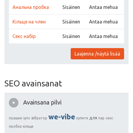
Анальна пробка
Sisäinen
Antaa mehua
Кільце на член
Sisäinen
Antaa mehua
Секс набір
Sisäinen
Antaa mehua
Laajenna /näytä lisää
SEO avainsanat
Avainsana pilvi
we-vibe
для
іграшки
sync
вібратор
купити
пар
секс
пробка
кільце