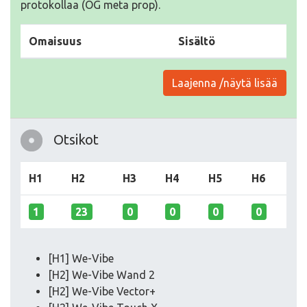
protokollaa (OG meta prop).
Omaisuus
Sisältö
Laajenna /näytä lisää
Otsikot
H1
H2
H3
H4
H5
H6
1
23
0
0
0
0
[H1] We-Vibe
[H2] We-Vibe Wand 2
[H2] We-Vibe Vector+