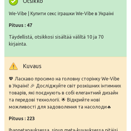
Otsikko
We-Vibe | Купити секс іграшки We-Vibe в Україні
Pituus : 47
Täydellistä, otsikkosi sisältää väliltä 10 ja 70
kirjainta.
Kuvaus
💖 Ласкаво просимо на головну сторінку We-Vibe
в Україні! 🎉 Досліджуйте світ розкішних інтимних
товарів, які поєднують в собі елегантний дизайн
та передові технології. 🌟 Відкрийте нові
можливості для задоволення та насолоди🔥
Pituus : 223
Ihannetapauksessa, sinun meta-kuvauksessa pitäisi