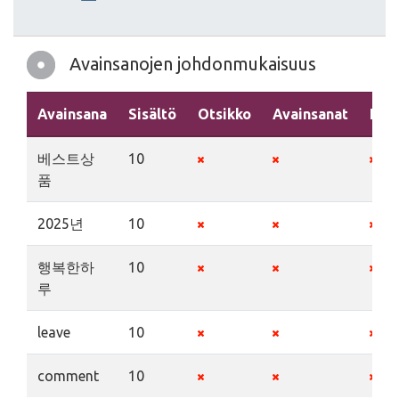
Avainsanojen johdonmukaisuus
Avainsana
Sisältö
Otsikko
Avainsanat
Kuv
베스트상
10
품
2025년
10
행복한하
10
루
leave
10
comment
10