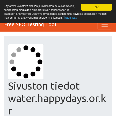
Käytämme evästeitä sisällön ja mainosten muokkaamiseen,
OK
sosiaalisten medioiden ominaisuuksien tarjoamiseen ja
liikenteen analysointiin. Jaamme myös tietoja sivustomme käytöstä sosiaalisen median,
mainonnan ja analyysikumppaneidemme kanssa.
Tietoa lisää
Free SEO Testing Tool
Sivuston tiedot
water.happydays.or.k
r