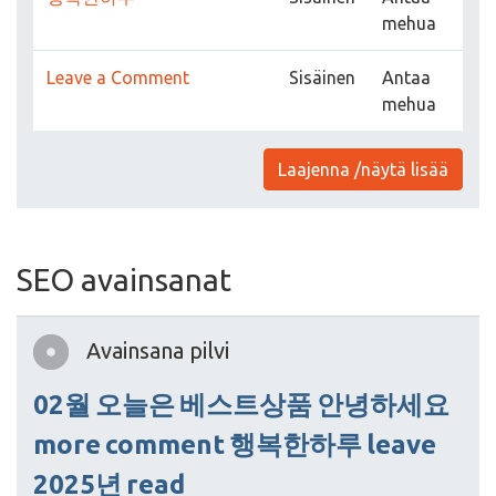
mehua
Leave a Comment
Sisäinen
Antaa
mehua
Laajenna /näytä lisää
SEO avainsanat
Avainsana pilvi
02월
오늘은
베스트상품
안녕하세요
more
comment
행복한하루
leave
2025년
read