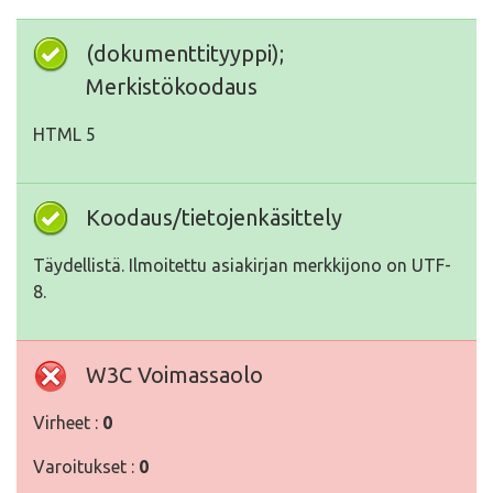
(dokumenttityyppi);
Merkistökoodaus
HTML 5
Koodaus/tietojenkäsittely
Täydellistä. Ilmoitettu asiakirjan merkkijono on UTF-
8.
W3C Voimassaolo
Virheet :
0
Varoitukset :
0