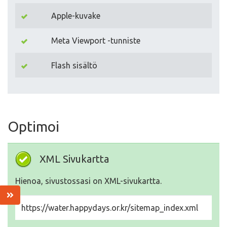
Apple-kuvake
Meta Viewport -tunniste
Flash sisältö
Optimoi
XML Sivukartta
Hienoa, sivustossasi on XML-sivukartta.
https://water.happydays.or.kr/sitemap_index.xml