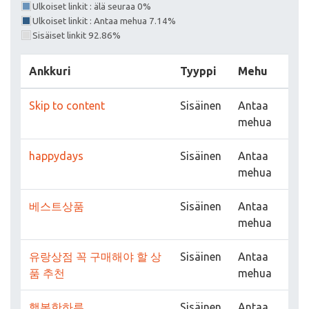
Ulkoiset linkit : älä seuraa 0%
Ulkoiset linkit : Antaa mehua 7.14%
Sisäiset linkit 92.86%
Ankkuri
Tyyppi
Mehu
Skip to content
Sisäinen
Antaa
mehua
happydays
Sisäinen
Antaa
mehua
베스트상품
Sisäinen
Antaa
mehua
유랑상점 꼭 구매해야 할 상
Sisäinen
Antaa
품 추천
mehua
행복한하루
Sisäinen
Antaa