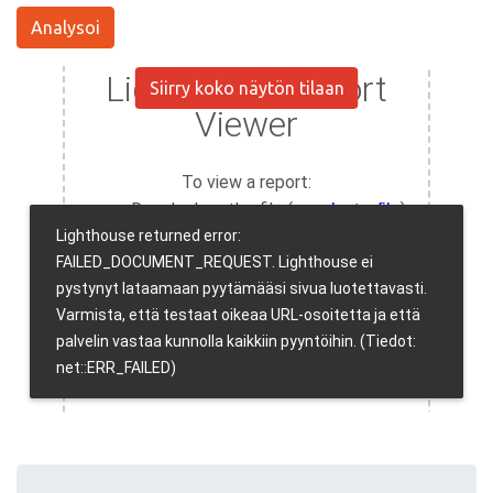
Analysoi
Siirry koko näytön tilaan