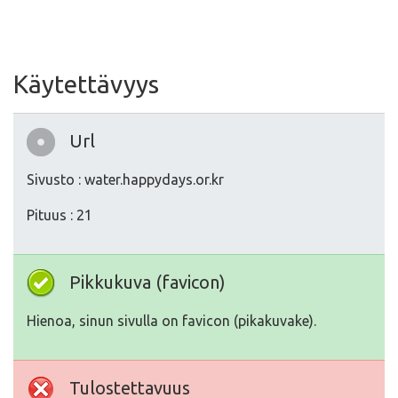
Käytettävyys
Url
Sivusto : water.happydays.or.kr
Pituus : 21
Pikkukuva (favicon)
Hienoa, sinun sivulla on favicon (pikakuvake).
Tulostettavuus