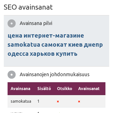
SEO avainsanat
Avainsana pilvi
цена
интернет-магазине
samokatua
самокат
киев
днепр
одесса
харьков
купить
Avainsanojen johdonmukaisuus
Avainsana
Sisältö
Otsikko
Avainsanat
Kuv
samokatua
1