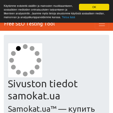
Käytämme evästeitä sisällön ja mainosten muokkaamiseen,
OK
sosiaalisten medioiden ominaisuuksien tarjoamiseen ja
liikenteen analysointiin. Jaamme myös tietoja sivustomme käytöstä sosiaalisen median,
mainonnan ja analyysikumppaneidemme kanssa.
Tietoa lisää
Free SEO Testing Tool
Sivuston tiedot
samokat.ua
Samokat.ua™ — купить