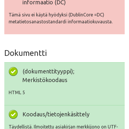
informaatio (DC)
Tämä sivu ei käytä hyödyksi (DublinCore =DC)
metatietosanastostandardi informaatiokuvausta.
Dokumentti
(dokumenttityyppi);
Merkistökoodaus
HTML 5
Koodaus/tietojenkäsittely
Täydellistä. Ilmoitettu asiakirjan merkkijono on UTF-