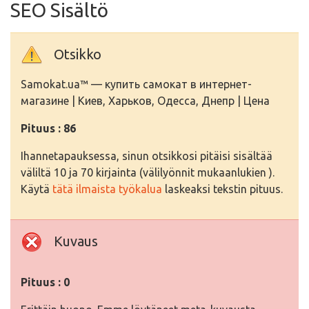
SEO Sisältö
Otsikko
Samokat.ua™ — купить самокат в интернет-
магазине | Киев, Харьков, Одесса, Днепр | Цена
Pituus : 86
Ihannetapauksessa, sinun otsikkosi pitäisi sisältää
väliltä 10 ja 70 kirjainta (välilyönnit mukaanlukien ).
Käytä
tätä ilmaista työkalua
laskeaksi tekstin pituus.
Kuvaus
Pituus : 0