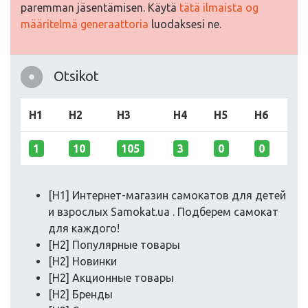
paremman jäsentämisen. Käytä
tätä ilmaista og
määritelmä generaattoria
luodaksesi ne.
Otsikot
H1
H2
H3
H4
H5
H6
1
10
105
3
0
0
[H1] Интернет-магазин самокатов для детей
и взрослых Samokat.ua . Подберем самокат
для каждого!
[H2] Популярные товары
[H2] Новинки
[H2] Акционные товары
[H2] Бренды