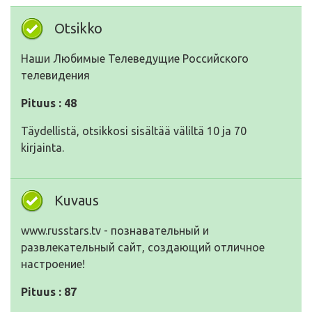
Otsikko
Наши Любимые Телеведущие Российского
телевидения
Pituus : 48
Täydellistä, otsikkosi sisältää väliltä 10 ja 70
kirjainta.
Kuvaus
www.russtars.tv - познавательный и
развлекательный сайт, создающий отличное
настроение!
Pituus : 87