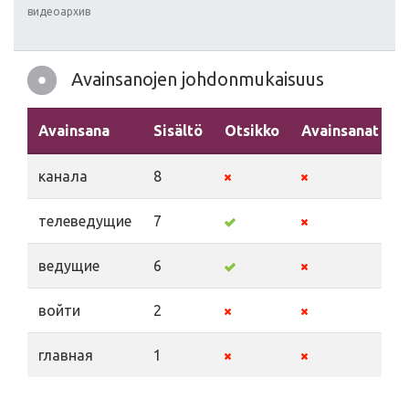
видеоархив
Avainsanojen johdonmukaisuus
Avainsana
Sisältö
Otsikko
Avainsanat
канала
8
телеведущие
7
ведущие
6
войти
2
главная
1