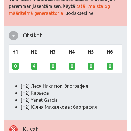
paremman jäsentämisen. Käytä
tätä ilmaista og
määritelmä generaattoria
luodaksesi ne.
Otsikot
H1
H2
H3
H4
H5
H6
0
4
0
0
0
0
[H2] Леся Никитюк: биография
[H2] Карьера
[H2] Yanet Garcia
[H2] Юлия Михалкова : биография
Kuvat