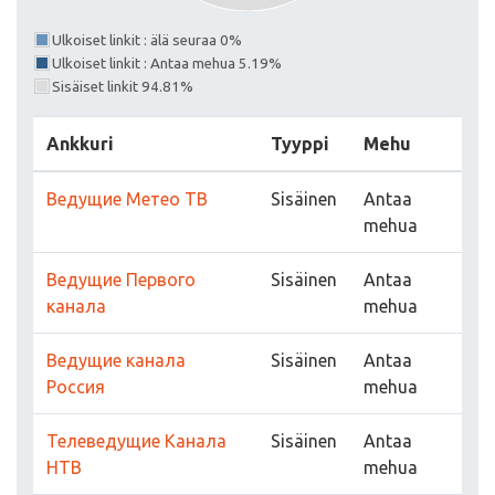
Ulkoiset linkit : älä seuraa 0%
Ulkoiset linkit : Antaa mehua 5.19%
Sisäiset linkit 94.81%
Ankkuri
Tyyppi
Mehu
Ведущие Метео ТВ
Sisäinen
Antaa
mehua
Ведущие Первого
Sisäinen
Antaa
канала
mehua
Ведущие канала
Sisäinen
Antaa
Россия
mehua
Телеведущие Канала
Sisäinen
Antaa
НТВ
mehua