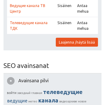
Ведущие канала ТВ
Sisäinen
Antaa
Центр
mehua
Телеведущие канала
Sisäinen
Antaa
ТДК
mehua
Laajenna /näytä lisää
SEO avainsanat
Avainsana pilvi
телеведущие
войти
звездный
главная
канала
ведущие
метео
видеоархиве
новое