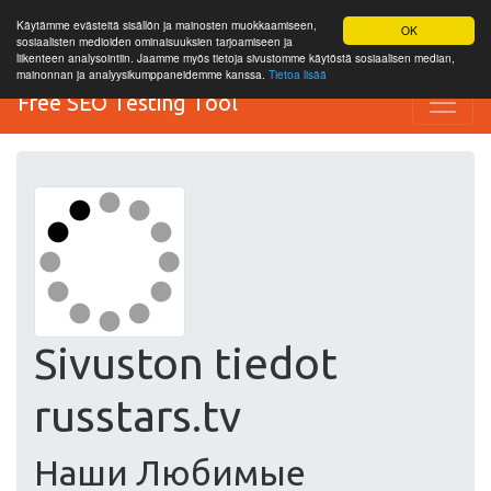
Käytämme evästeitä sisällön ja mainosten muokkaamiseen,
OK
sosiaalisten medioiden ominaisuuksien tarjoamiseen ja
liikenteen analysointiin. Jaamme myös tietoja sivustomme käytöstä sosiaalisen median,
mainonnan ja analyysikumppaneidemme kanssa.
Tietoa lisää
Free SEO Testing Tool
Sivuston tiedot
russtars.tv
Наши Любимые