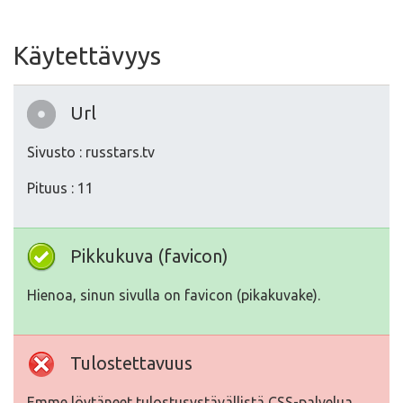
Käytettävyys
Url
Sivusto : russtars.tv
Pituus : 11
Pikkukuva (favicon)
Hienoa, sinun sivulla on favicon (pikakuvake).
Tulostettavuus
Emme löytäneet tulostusystävällistä CSS-palvelua.