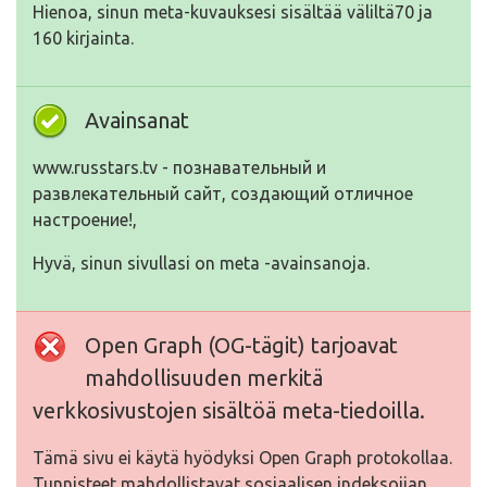
Hienoa, sinun meta-kuvauksesi sisältää väliltä70 ja
160 kirjainta.
Avainsanat
www.russtars.tv - познавательный и
развлекательный сайт, создающий отличное
настроение!,
Hyvä, sinun sivullasi on meta -avainsanoja.
Open Graph (OG-tägit) tarjoavat
mahdollisuuden merkitä
verkkosivustojen sisältöä meta-tiedoilla.
Tämä sivu ei käytä hyödyksi Open Graph protokollaa.
Tunnisteet mahdollistavat sosiaalisen indeksoijan