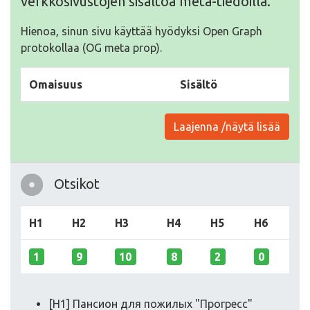
verkkosivustojen sisältöä meta-tiedoilla.
Hienoa, sinun sivu käyttää hyödyksi Open Graph
protokollaa (OG meta prop).
Omaisuus
Sisältö
Laajenna /näytä lisää
Otsikot
H1
H2
H3
H4
H5
H6
1
9
10
8
2
0
[H1] Пансион для пожилых "Прогресс"