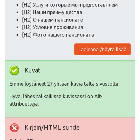
[H2] Услуги которые мы предоставляем
[H2] Наши преимущества
[H2] О нашем пансионате
[H2] Условия проживания
[H2] Фото нашего пансионата
Laajenna /näytä lisää
Kuvat
Emme löytäneet 27 yhtään kuvia tältä sivustolta.
Hyvä, lähes tai kaikissa kuvissassi on Alt-
attribuutteja.
Kirjain/HTML suhde