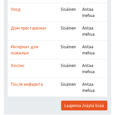
Уход
Sisäinen
Antaa
mehua
Дом престарелых
Sisäinen
Antaa
mehua
Интернат для
Sisäinen
Antaa
пожилых
mehua
Хоспис
Sisäinen
Antaa
mehua
После инфаркта
Sisäinen
Antaa
mehua
Laajenna /näytä lisää