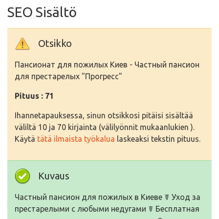
SEO Sisältö
Otsikko
Пансионат для пожилых Киев - Частный пансион
для престарелых "Прогресс"
Pituus : 71
Ihannetapauksessa, sinun otsikkosi pitäisi sisältää
väliltä 10 ja 70 kirjainta (välilyönnit mukaanlukien ).
Käytä
tätä ilmaista työkalua
laskeaksi tekstin pituus.
Kuvaus
Частный пансион для пожилых в Киеве ☤ Уход за
престарелыми с любыми недугами ☤ Бесплатная