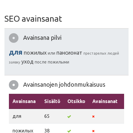
SEO avainsanat
Avainsana pilvi
для
пожилых
пансионат
или
престарелых
людей
уход
после
пожилыми
заявку
Avainsanojen johdonmukaisuus
Avainsana
Sisältö
Otsikko
Avainsanat
Kuv
для
65
пожилых
38