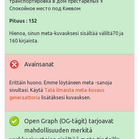
транспортировка в дом престарелых ☤
Cпокойное место под Киевом
Pituus : 152
Hienoa, sinun meta-kuvauksesi sisältää väliltä70 ja
160 kirjainta.
Avainsanat
Erittäin huono. Emme löytäneen meta -sanoja
sivultasi. Käytä
Tätä ilmaista meta-kuvaus
generaattoria
lisätäksesi kuvauksen.
Open Graph (OG-tägit) tarjoavat
mahdollisuuden merkitä