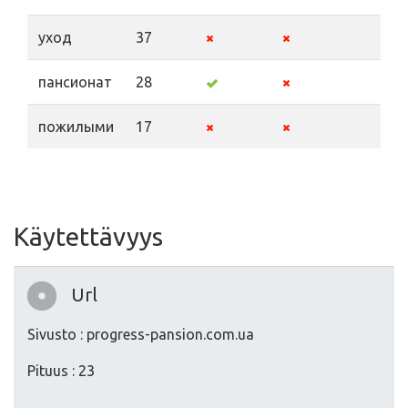
уход
37
пансионат
28
пожилыми
17
Käytettävyys
Url
Sivusto : progress-pansion.com.ua
Pituus : 23