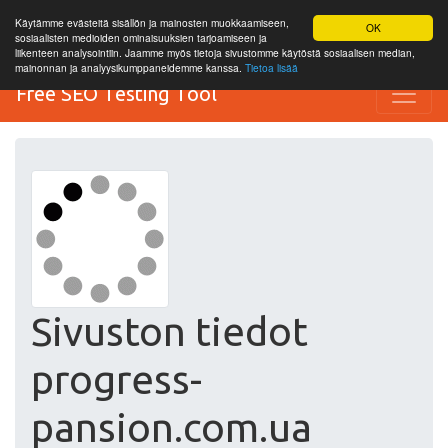
Käytämme evästeitä sisällön ja mainosten muokkaamiseen,
OK
sosiaalisten medioiden ominaisuuksien tarjoamiseen ja
liikenteen analysointiin. Jaamme myös tietoja sivustomme käytöstä sosiaalisen median,
mainonnan ja analyysikumppaneidemme kanssa.
Tietoa lisää
Free SEO Testing Tool
Sivuston tiedot
progress-
pansion.com.ua