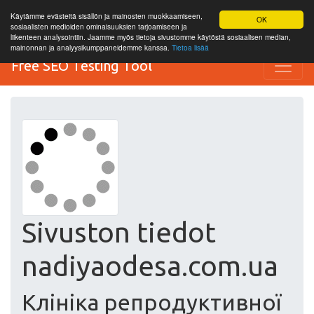
Käytämme evästeitä sisällön ja mainosten muokkaamiseen,
OK
sosiaalisten medioiden ominaisuuksien tarjoamiseen ja
liikenteen analysointiin. Jaamme myös tietoja sivustomme käytöstä sosiaalisen median,
mainonnan ja analyysikumppaneidemme kanssa.
Tietoa lisää
Free SEO Testing Tool
Sivuston tiedot
nadiyaodesa.com.ua
Клініка репродуктивної