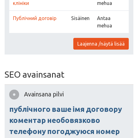
клініки
mehua
Публічний договір
Sisäinen
Antaa
mehua
Laajenna /näytä lisää
SEO avainsanat
Avainsana pilvi
публічного
ваше
імя
договору
коментар
необовязково
телефону
погоджуюся
номер