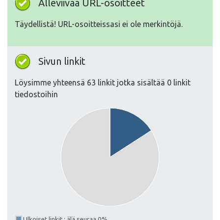
Alleviivaa URL-osoitteet
Täydellistä! URL-osoitteissasi ei ole merkintöjä.
Sivun linkit
Löysimme yhteensä 63 linkit jotka sisältää 0 linkit
tiedostoihin
Ulkoiset linkit : älä seuraa 0%