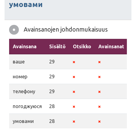
умовами
Avainsanojen johdonmukaisuus
Avainsana
Sisältö
Otsikko
Avainsanat
K
ваше
29
номер
29
телефону
29
погоджуюся
28
умовами
28