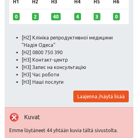
H1
H2
H3
H4
H5
H6
0
2
40
4
3
0
[H2] Клініка репродуктивної медицини
"Надія Одеса"
[H2] 0800 750 390
[H3] Контакт-центр
[H3] Запис на консультацію
[H3] Час роботи
[H3] Наші послуги
Laajenna /näytä lisää
Kuvat
Emme löytäneet 44 yhtään kuvia tältä sivustolta.