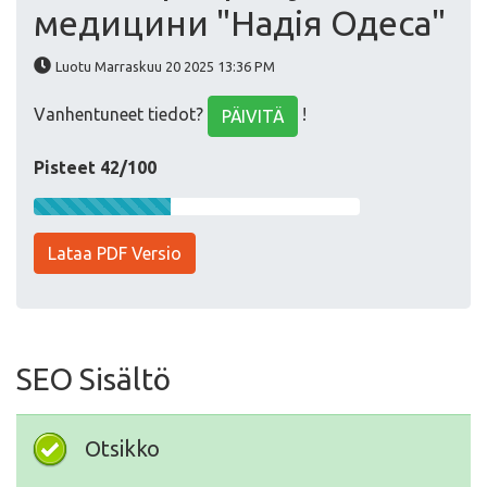
медицини "Надія Одеса"
Luotu Marraskuu 20 2025 13:36 PM
Vanhentuneet tiedot?
!
PÄIVITÄ
Pisteet 42/100
Lataa PDF Versio
SEO Sisältö
Otsikko