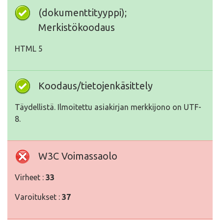
(dokumenttityyppi);
Merkistökoodaus
HTML 5
Koodaus/tietojenkäsittely
Täydellistä. Ilmoitettu asiakirjan merkkijono on UTF-
8.
W3C Voimassaolo
Virheet :
33
Varoitukset :
37