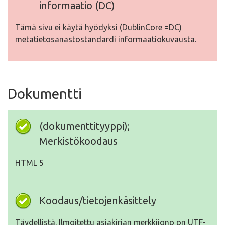
informaatio (DC)
Tämä sivu ei käytä hyödyksi (DublinCore =DC)
metatietosanastostandardi informaatiokuvausta.
Dokumentti
(dokumenttityyppi);
Merkistökoodaus
HTML 5
Koodaus/tietojenkäsittely
Täydellistä. Ilmoitettu asiakirjan merkkijono on UTF-