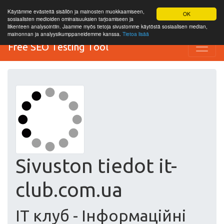
Käytämme evästeitä sisällön ja mainosten muokkaamiseen,
OK
sosiaalisten medioiden ominaisuuksien tarjoamiseen ja
liikenteen analysointiin. Jaamme myös tietoja sivustomme käytöstä sosiaalisen median,
mainonnan ja analyysikumppaneidemme kanssa.
Tietoa lisää
Free SEO Testing Tool
Sivuston tiedot it-
club.com.ua
IT клуб - Інформаційні