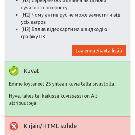
[H2] Серверне обладнання як основа
сучасного Інтернету
[H2] Чому антивірус не може захистити від
усіх загроз
[H2] Вплив відеокарти на швидкодію і
графіку ПК
Laajenna /näytä lisää
Kuvat
Emme löytäneet 23 yhtään kuvia tältä sivustolta.
Hyvä, lähes tai kaikissa kuvissassi on Alt-
attribuutteja.
Kirjain/HTML suhde