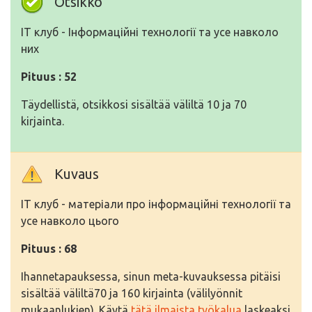
Otsikko
IT клуб - Інформаційні технології та усе навколо
них
Pituus : 52
Täydellistä, otsikkosi sisältää väliltä 10 ja 70
kirjainta.
Kuvaus
IT клуб - матеріали про інформаційні технології та
усе навколо цього
Pituus : 68
Ihannetapauksessa, sinun meta-kuvauksessa pitäisi
sisältää väliltä70 ja 160 kirjainta (välilyönnit
mukaanlukien). Käytä
tätä ilmaista työkalua
laskeaksi