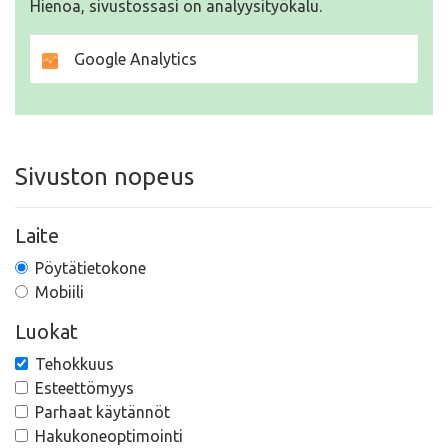
Hienoa, sivustossasi on analyysityökalu.
Google Analytics
Sivuston nopeus
Laite
Pöytätietokone
Mobiili
Luokat
Tehokkuus
Esteettömyys
Parhaat käytännöt
Hakukoneoptimointi