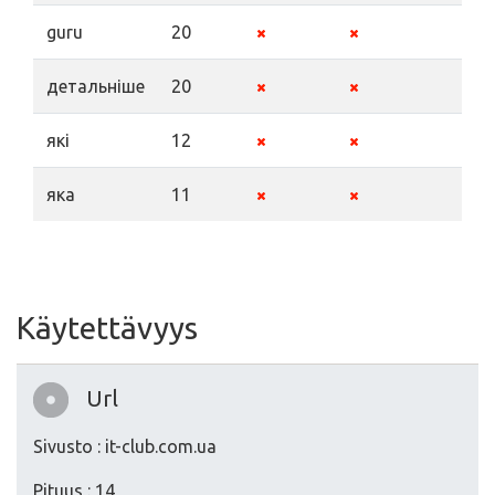
guru
20
детальніше
20
які
12
яка
11
Käytettävyys
Url
Sivusto : it-club.com.ua
Pituus : 14