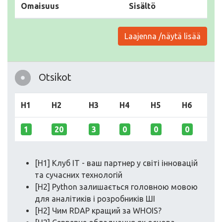
Omaisuus
Sisältö
Laajenna /näytä lisää
Otsikot
H1
H2
H3
H4
H5
H6
1
20
3
0
0
0
[H1] Клуб IT - ваш партнер у світі інновацій
та сучасних технологій
[H2] Python залишається головною мовою
для аналітиків і розробників ШІ
[H2] Чим RDAP кращий за WHOIS?