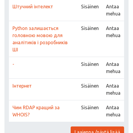
Штучний інтелект
Sisäinen
Antaa
mehua
Python залишається
Sisäinen
Antaa
головною мовою для
mehua
аналітиків і розробників
ШІ
-
Sisäinen
Antaa
mehua
Інтернет
Sisäinen
Antaa
mehua
Чим RDAP кращий за
Sisäinen
Antaa
WHOIS?
mehua
Laajenna /näytä lisää