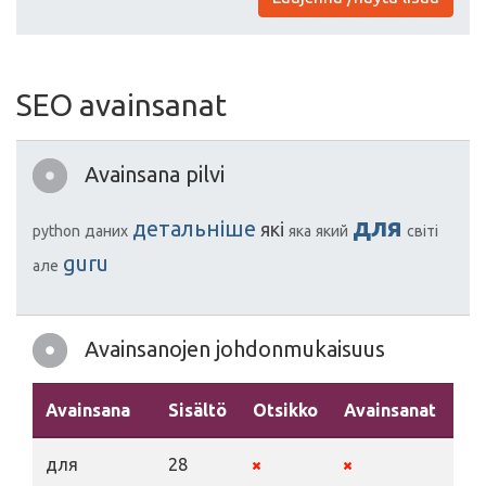
SEO avainsanat
Avainsana pilvi
для
детальніше
які
python
даних
яка
який
світі
guru
але
Avainsanojen johdonmukaisuus
Avainsana
Sisältö
Otsikko
Avainsanat
Ku
для
28