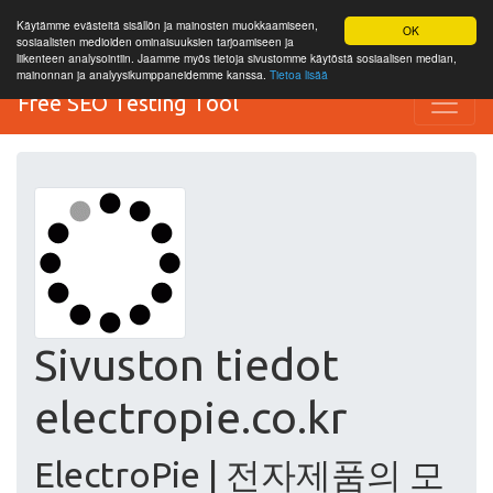
Käytämme evästeitä sisällön ja mainosten muokkaamiseen,
OK
sosiaalisten medioiden ominaisuuksien tarjoamiseen ja
liikenteen analysointiin. Jaamme myös tietoja sivustomme käytöstä sosiaalisen median,
mainonnan ja analyysikumppaneidemme kanssa.
Tietoa lisää
Free SEO Testing Tool
Sivuston tiedot
electropie.co.kr
ElectroPie | 전자제품의 모