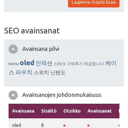
Laajenna /näytä lisää
SEO avainsanat
Avainsana pilvi
oled
인덕션
케이
menu
신테크
구매후기
제공합니다
스
파우치
스위치
닌텐도
Avainsanojen johdonmukaisuus
Avainsana
Sisältö
Otsikko
Avainsanat
Kuv
oled
8