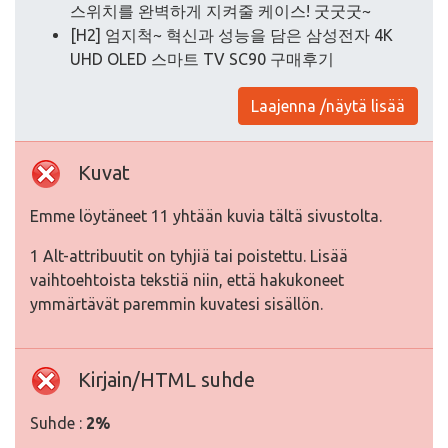
스위치를 완벽하게 지켜줄 케이스! 굿굿굿~
[H2] 엄지척~ 혁신과 성능을 담은 삼성전자 4K
UHD OLED 스마트 TV SC90 구매후기
Laajenna /näytä lisää
Kuvat
Emme löytäneet 11 yhtään kuvia tältä sivustolta.
1 Alt-attribuutit on tyhjiä tai poistettu. Lisää
vaihtoehtoista tekstiä niin, että hakukoneet
ymmärtävät paremmin kuvatesi sisällön.
Kirjain/HTML suhde
Suhde :
2%