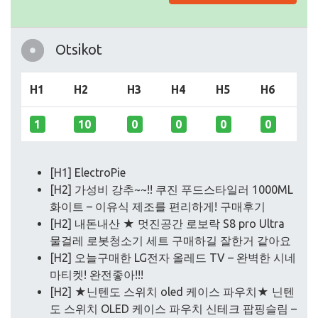
Otsikot
H1
H2
H3
H4
H5
H6
1
10
0
0
0
0
[H1] ElectroPie
[H2] 가성비 강추~~!! 쿠진 푸드스타일러 1000ML
화이트 – 이유식 제조를 편리하게! 구매후기
[H2] 내돈내산 ★ 멋진공간 로보락 S8 pro Ultra
물걸레 로봇청소기 세트 구매하길 잘한거 같아요
[H2] 오늘구매한 LG전자 올레드 TV – 완벽한 시네
마티켓! 완전좋아!!!
[H2] ★닌텐도 스위치 oled 케이스 파우치★ 닌텐
도 스위치 OLED 케이스 파우치 신테크 팝핑슬림 –