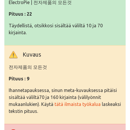
ElectroPie | 전자제품의 모든것
Pituus : 22
Täydellistä, otsikkosi sisältää väliltä 10 ja 70
kirjainta.
Kuvaus
전자제품의 모든것
Pituus : 9
Ihannetapauksessa, sinun meta-kuvauksessa pitäisi
sisältää väliltä70 ja 160 kirjainta (välilyönnit
mukaanlukien). Käytä
tätä ilmaista työkalua
laskeaksi
tekstin pituus.