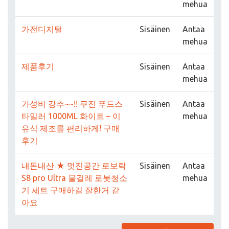
mehua
가전디지털
Sisäinen
Antaa
mehua
제품후기
Sisäinen
Antaa
mehua
가성비 강추~~!! 쿠진 푸드스
Sisäinen
Antaa
타일러 1000ML 화이트 – 이
mehua
유식 제조를 편리하게! 구매
후기
내돈내산 ★ 멋진공간 로보락
Sisäinen
Antaa
S8 pro Ultra 물걸레 로봇청소
mehua
기 세트 구매하길 잘한거 같
아요