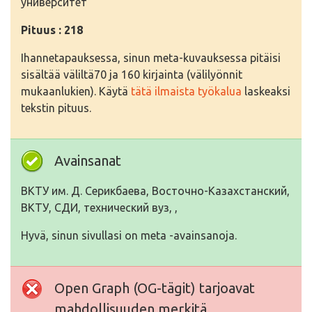
университет
Pituus : 218
Ihannetapauksessa, sinun meta-kuvauksessa pitäisi
sisältää väliltä70 ja 160 kirjainta (välilyönnit
mukaanlukien). Käytä
tätä ilmaista työkalua
laskeaksi
tekstin pituus.
Avainsanat
ВКТУ им. Д. Серикбаева, Восточно-Казахстанский,
ВКТУ, СДИ, технический вуз, ,
Hyvä, sinun sivullasi on meta -avainsanoja.
Open Graph (OG-tägit) tarjoavat
mahdollisuuden merkitä