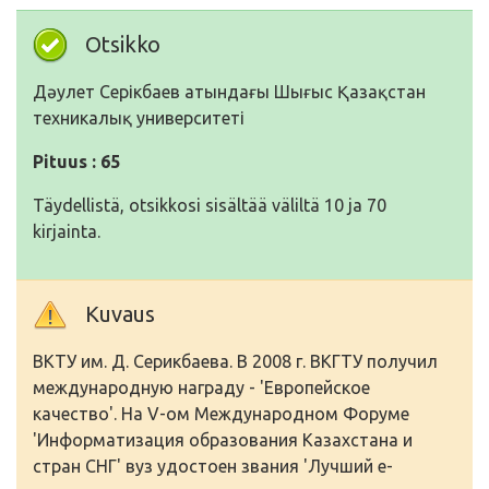
Otsikko
Дәулет Серікбаев атындағы Шығыс Қазақстан
техникалық университеті
Pituus : 65
Täydellistä, otsikkosi sisältää väliltä 10 ja 70
kirjainta.
Kuvaus
ВКТУ им. Д. Серикбаева. В 2008 г. ВКГТУ получил
международную награду - 'Европейское
качество'. На V-ом Международном Форуме
'Информатизация образования Казахстана и
стран СНГ' вуз удостоен звания 'Лучший е-