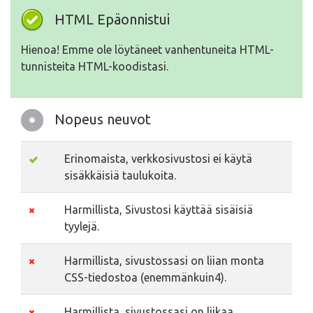
HTML Epäonnistui
Hienoa! Emme ole löytäneet vanhentuneita HTML-
tunnisteita HTML-koodistasi.
Nopeus neuvot
Erinomaista, verkkosivustosi ei käytä
sisäkkäisiä taulukoita.
Harmillista, Sivustosi käyttää sisäisiä
tyylejä.
Harmillista, sivustossasi on liian monta
CSS-tiedostoa (enemmänkuin4).
Harmillista, sivustossasi on liikaa