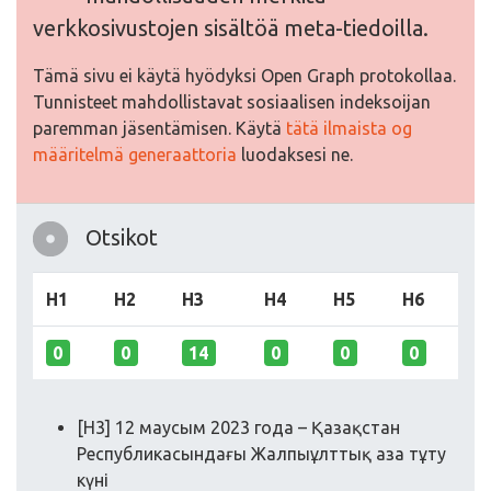
verkkosivustojen sisältöä meta-tiedoilla.
Tämä sivu ei käytä hyödyksi Open Graph protokollaa.
Tunnisteet mahdollistavat sosiaalisen indeksoijan
paremman jäsentämisen. Käytä
tätä ilmaista og
määritelmä generaattoria
luodaksesi ne.
Otsikot
H1
H2
H3
H4
H5
H6
0
0
14
0
0
0
[H3] 12 маусым 2023 года – Қазақстан
Республикасындағы Жалпыұлттық аза тұту
күні