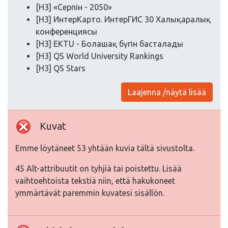
[H3] «Серпін - 2050»
[H3] ИнтерКарто. ИнтерГИС 30 Халықаралық
конференциясы
[H3] EKTU - Болашақ бүгін басталады
[H3] QS World University Rankings
[H3] QS Stars
Laajenna /näytä lisää
Kuvat
Emme löytäneet 53 yhtään kuvia tältä sivustolta.
45 Alt-attribuutit on tyhjiä tai poistettu. Lisää
vaihtoehtoista tekstiä niin, että hakukoneet
ymmärtävät paremmin kuvatesi sisällön.