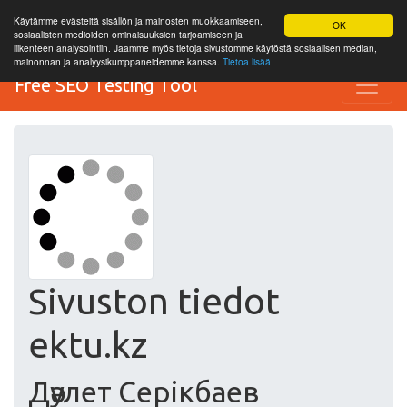
Käytämme evästeitä sisällön ja mainosten muokkaamiseen,
OK
sosiaalisten medioiden ominaisuuksien tarjoamiseen ja
liikenteen analysointiin. Jaamme myös tietoja sivustomme käytöstä sosiaalisen median,
mainonnan ja analyysikumppaneidemme kanssa.
Tietoa lisää
Free SEO Testing Tool
Sivuston tiedot
ektu.kz
Дәулет Серікбаев