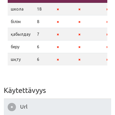
школа
18
білім
8
қабылдау
7
беру
6
шқту
6
Käytettävyys
Url