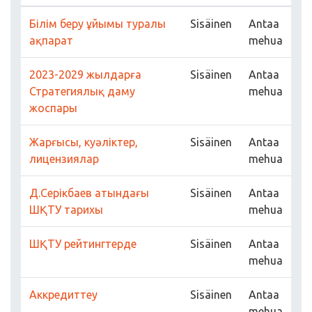
Білім беру ұйымы туралы
Sisäinen
Antaa
ақпарат
mehua
2023-2029 жылдарға
Sisäinen
Antaa
Стратегиялық даму
mehua
жоспары
Жарғысы, куәліктер,
Sisäinen
Antaa
лицензиялар
mehua
Д.Серікбаев атындағы
Sisäinen
Antaa
ШҚТУ тарихы
mehua
ШҚТУ рейтингтерде
Sisäinen
Antaa
mehua
Аккредиттеу
Sisäinen
Antaa
mehua