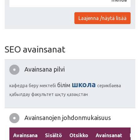
Laajenna /näytä lisää
SEO avainsanat
Avainsana pilvi
школа
білім
кафедра
беру
мектебі
серикбаева
қабылдау
факультет
шқту
қазақстан
Avainsanojen johdonmukaisuus
Avainsana
Sisältö
Otsikko
Avainsanat
Kuv