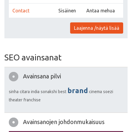
Contact
Sisäinen
Antaa mehua
Laajenna /näytä lisää
SEO avainsanat
Avainsana pilvi
brand
sinha
citara
india
sonakshi
best
cinema
soezi
theater
franchise
Avainsanojen johdonmukaisuus