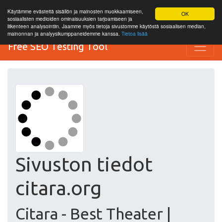
Käytämme evästeitä sisällön ja mainosten muokkaamiseen,
OK
sosiaalisten medioiden ominaisuuksien tarjoamiseen ja
liikenteen analysointiin. Jaamme myös tietoja sivustomme käytöstä sosiaalisen median,
mainonnan ja analyysikumppaneidemme kanssa.
Tietoa lisää
Free SEO Testing Tool
Sivuston tiedot
citara.org
Citara - Best Theater |