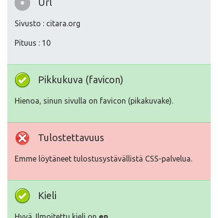
Url
Sivusto : citara.org
Pituus : 10
Pikkukuva (favicon)
Hienoa, sinun sivulla on favicon (pikakuvake).
Tulostettavuus
Emme löytäneet tulostusystävällistä CSS-palvelua.
Kieli
Hyvä. Ilmoitettu kieli on
en
.