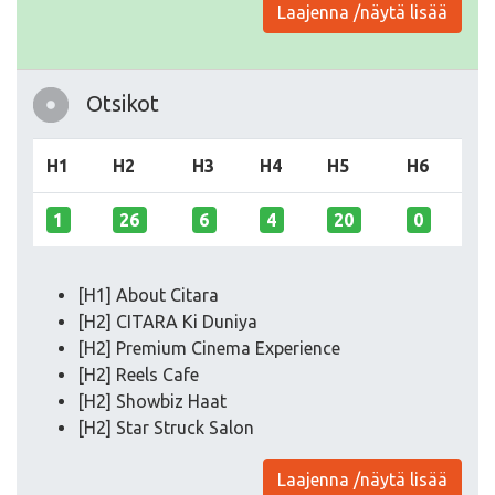
Laajenna /näytä lisää
Otsikot
H1
H2
H3
H4
H5
H6
1
26
6
4
20
0
[H1] About Citara
[H2] CITARA Ki Duniya
[H2] Premium Cinema Experience
[H2] Reels Cafe
[H2] Showbiz Haat
[H2] Star Struck Salon
Laajenna /näytä lisää