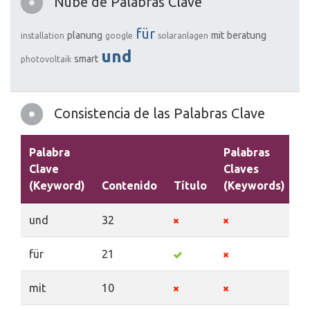
Nube de Palabras Clave
für
planung
mit
beratung
installation
google
solaranlagen
und
smart
photovoltaik
Consistencia de las Palabras Clave
Palabra
Palabras
Clave
Claves
(Keyword)
Contenido
Título
(Keywords)
D
und
32
für
21
mit
10