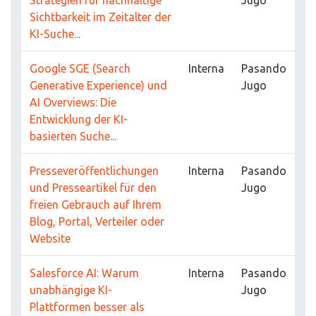
Strategien für nachhaltige
Jugo
Sichtbarkeit im Zeitalter der
KI-Suche...
Google SGE (Search
Interna
Pasando
Generative Experience) und
Jugo
AI Overviews: Die
Entwicklung der KI-
basierten Suche...
Presseveröffentlichungen
Interna
Pasando
und Presseartikel für den
Jugo
freien Gebrauch auf Ihrem
Blog, Portal, Verteiler oder
Website
Salesforce AI: Warum
Interna
Pasando
unabhängige KI-
Jugo
Plattformen besser als