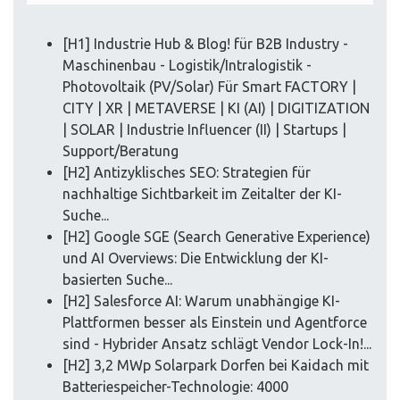
[H1] Industrie Hub & Blog! für B2B Industry -
Maschinenbau - Logistik/Intralogistik -
Photovoltaik (PV/Solar) Für Smart FACTORY |
CITY | XR | METAVERSE | KI (AI) | DIGITIZATION
| SOLAR | Industrie Influencer (II) | Startups |
Support/Beratung
[H2] Antizyklisches SEO: Strategien für
nachhaltige Sichtbarkeit im Zeitalter der KI-
Suche...
[H2] Google SGE (Search Generative Experience)
und AI Overviews: Die Entwicklung der KI-
basierten Suche...
[H2] Salesforce AI: Warum unabhängige KI-
Plattformen besser als Einstein und Agentforce
sind - Hybrider Ansatz schlägt Vendor Lock-In!...
[H2] 3,2 MWp Solarpark Dorfen bei Kaidach mit
Batteriespeicher-Technologie: 4000