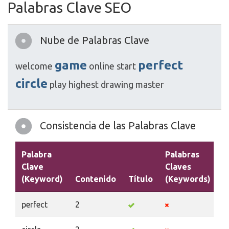
Palabras Clave SEO
Nube de Palabras Clave
game
perfect
welcome
online
start
circle
play
highest
drawing
master
Consistencia de las Palabras Clave
Palabra
Palabras
Clave
Claves
(Keyword)
Contenido
Título
(Keywords)
D
perfect
2