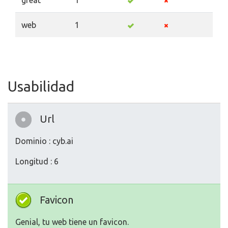
great
1
web
1
Usabilidad
Url
Dominio : cyb.ai
Longitud : 6
Favicon
Genial, tu web tiene un favicon.