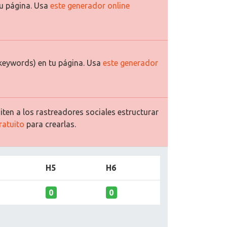
u página. Usa
este generador online
keywords) en tu página. Usa
este generador
ten a los rastreadores sociales estructurar
ratuito
para crearlas.
H5
H6
0
0