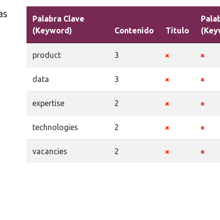
as
Palabra Clave
Pala
(Keyword)
Contenido
Título
(Key
product
3
data
3
expertise
2
technologies
2
vacancies
2