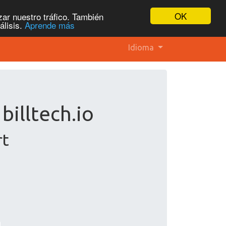
OK
ar nuestro tráfico. También
álisis.
Aprende más
Idioma
billtech.io
rt