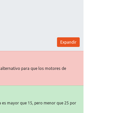
Expandir
o alternativo para que los motores de
na es mayor que 15, pero menor que 25 por