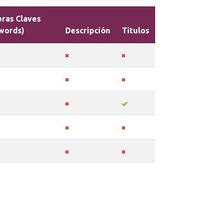
bras Claves
words)
Descripción
Titulos