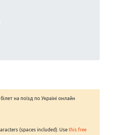
 білет на поїзд по Україні онлайн
haracters (spaces included). Use
this free