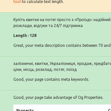
tool
to calculate text length.
Купіть квитки на потяг просто з «Проїзд»: надійний 
розклади, відгуки та 24/7 підтримка
Length : 128
Great, your meta description contains between 70 and
залізничні, квитки, Укрзалізниця, продаж, придбати,
ціни, місць, розклад, потяг, поїзд
Good, your page contains meta keywords.
Good, your page take advantage of Og Properties.
Property
C