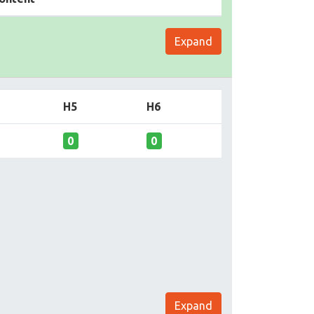
Expand
H5
H6
0
0
Expand