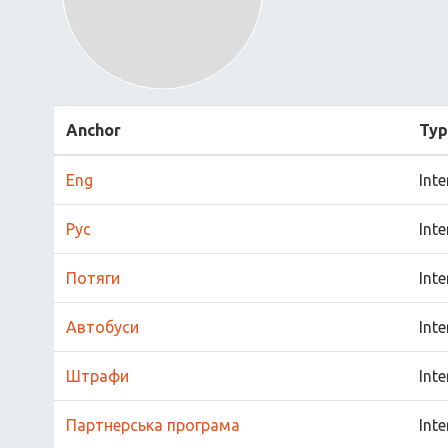
Anchor
Ty
Eng
Inte
Рус
Inte
Потяги
Inte
Автобуси
Inte
Штрафи
Inte
Партнерська програма
Inte