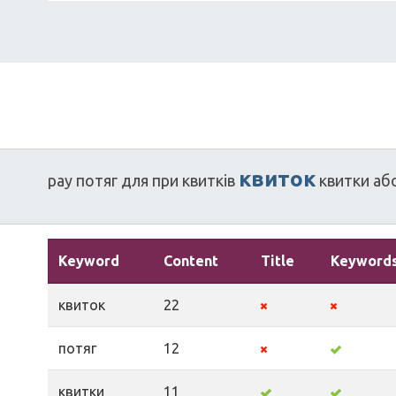
квиток
pay
потяг
для
при
квитків
квитки
аб
Keyword
Content
Title
Keyword
квиток
22
потяг
12
квитки
11