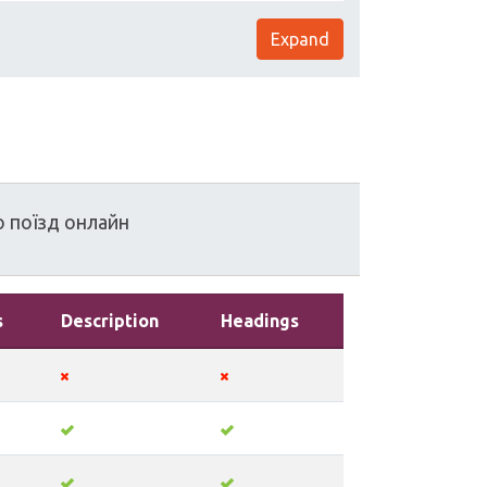
Expand
о
поїзд
онлайн
s
Description
Headings