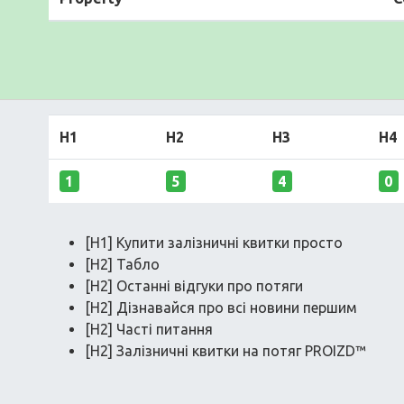
H1
H2
H3
H4
1
5
4
0
[H1] Купити залізничні квитки просто
[H2] Табло
[H2] Останні відгуки про потяги
[H2] Дізнавайся про всі новини першим
[H2] Часті питання
[H2] Залізничні квитки на потяг PROIZD™