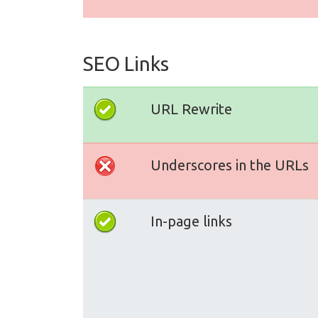
SEO Links
URL Rewrite
Underscores in the URLs
In-page links