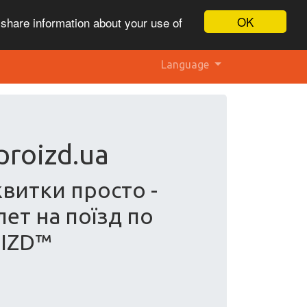
OK
 share information about your use of
Language
proizd.ua
квитки просто -
лет на поїзд по
OIZD™