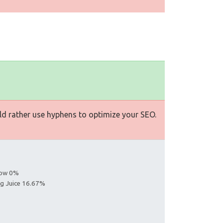
d rather use hyphens to optimize your SEO.
llow 0%
ing Juice 16.67%