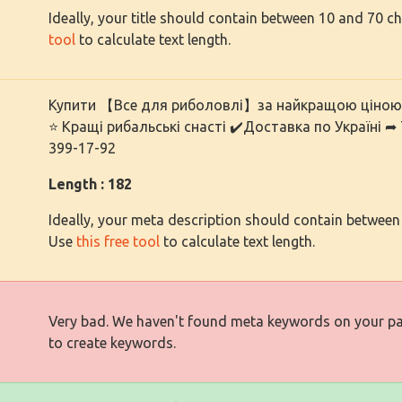
Ideally, your title should contain between 10 and 70 c
tool
to calculate text length.
Купити 【Все для риболовлі】за найкращою ціною ⏩
⭐ Кращі рибальські снасті ✔️Доставка по Україні ➦ 
399-17-92
Length : 182
Ideally, your meta description should contain between
Use
this free tool
to calculate text length.
Very bad. We haven't found meta keywords on your p
to create keywords.