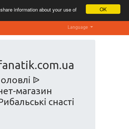
OK
 share information about your use of
Language
fanatik.com.ua
боловлі ᐉ
нет-магазин
 Рибальські снасті