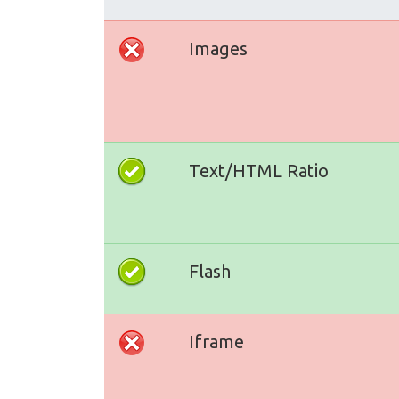
Images
Text/HTML Ratio
Flash
Iframe