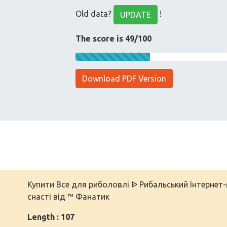
Old data?
!
UPDATE
The score is 49/100
Download PDF Version
Купити Все для риболовлі ᐉ Рибальський Інтернет-м
снасті від ™ Фанатик
Length : 107