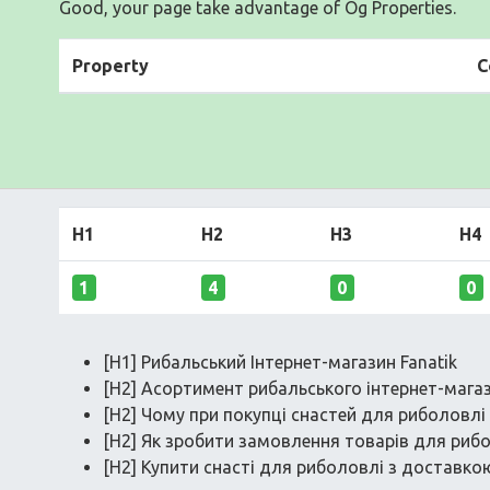
Good, your page take advantage of Og Properties.
Property
C
H1
H2
H3
H4
1
4
0
0
[H1] Рибальський Інтернет-магазин Fanatik
[H2] Асортимент рибальського інтернет-магаз
[H2] Чому при покупці снастей для риболовлі
[H2] Як зробити замовлення товарів для рибол
[H2] Купити снасті для риболовлі з доставкою