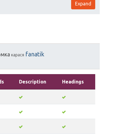
Expand
fanatik
рмка
карася
ds
Description
Headings