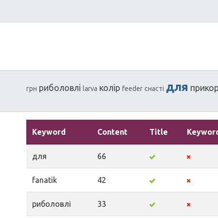
для
риболовлі
колір
прико
грн
larva
feeder
снасті
Keyword
Content
Title
Keywor
для
66
fanatik
42
риболовлі
33