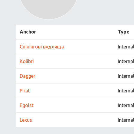
Anchor
Type
Спінінгові вудлища
Interna
Kolibri
Interna
Dagger
Interna
Pirat
Interna
Egoist
Interna
Lexus
Interna