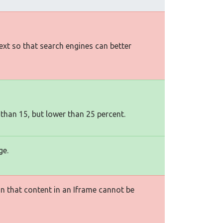
text so that search engines can better
 than 15, but lower than 25 percent.
ge.
n that content in an Iframe cannot be