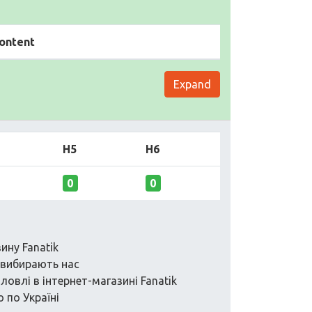
ontent
Expand
H5
H6
0
0
ину Fanatik
 вибирають нас
овлі в інтернет-магазині Fanatik
 по Україні