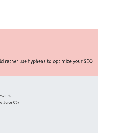
d rather use hyphens to optimize your SEO.
s
llow 0%
ng Juice 0%