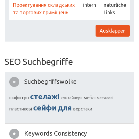
Проектування складських
intern
natürliche
та торгових приміщень
Links
Ausklappen
SEO Suchbegriffe
Suchbegriffswolke
стелажі
шафи
грн
меблі
контейнери
металеві
сейфи
для
пластикові
верстаки
Keywords Consistency