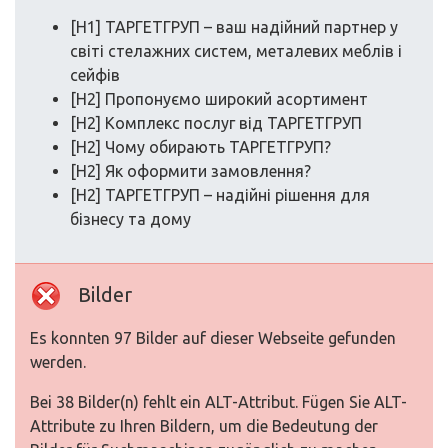
[H1] ТАРГЕТГРУП – ваш надійний партнер у
світі стелажних систем, металевих меблів і
сейфів
[H2] Пропонуємо широкий асортимент
[H2] Комплекс послуг від ТАРГЕТГРУП
[H2] Чому обирають ТАРГЕТГРУП?
[H2] Як оформити замовлення?
[H2] ТАРГЕТГРУП – надійні рішення для
бізнесу та дому
Bilder
Es konnten 97 Bilder auf dieser Webseite gefunden
werden.
Bei 38 Bilder(n) fehlt ein ALT-Attribut. Fügen Sie ALT-
Attribute zu Ihren Bildern, um die Bedeutung der