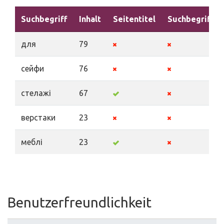
Suchbegriff
Inhalt
Seitentitel
Suchbegriffe
для
79
сейфи
76
стелажі
67
верстаки
23
меблі
23
Benutzerfreundlichkeit