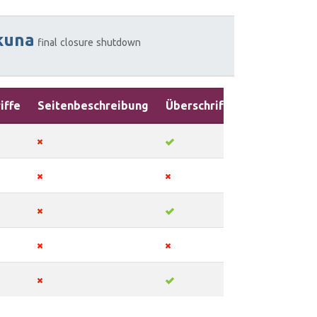
kuna
final
closure
shutdown
iffe
Seitenbeschreibung
Überschriften