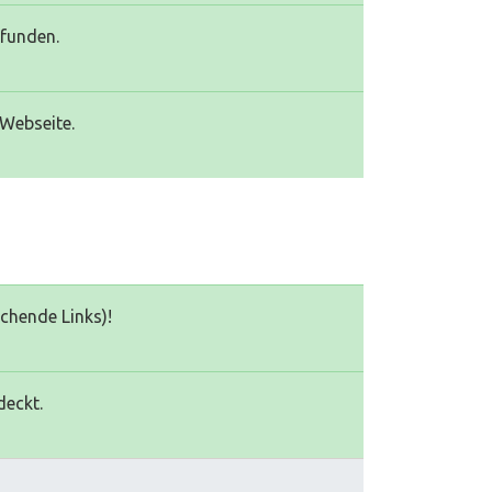
efunden.
 Webseite.
echende Links)!
deckt.