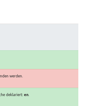
unden werden.
he deklariert:
en
.