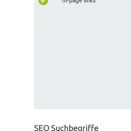
In-page links
SEO Suchbegriffe