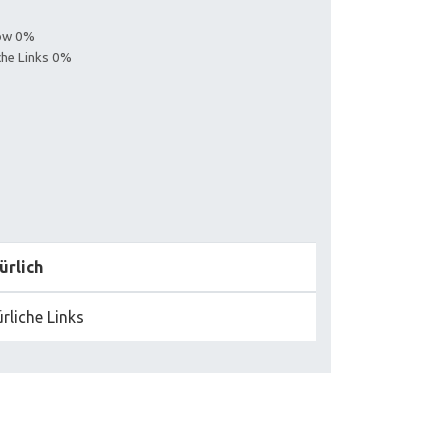
low 0%
iche Links 0%
ürlich
rliche Links