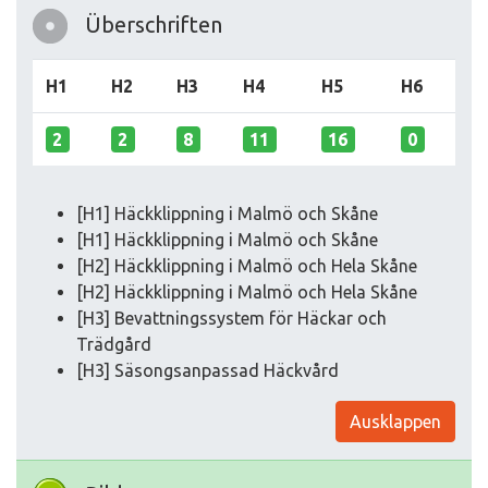
Überschriften
H1
H2
H3
H4
H5
H6
2
2
8
11
16
0
[H1] Häckklippning i Malmö och Skåne
[H1] Häckklippning i Malmö och Skåne
[H2] Häckklippning i Malmö och Hela Skåne
[H2] Häckklippning i Malmö och Hela Skåne
[H3] Bevattningssystem för Häckar och
Trädgård
[H3] Säsongsanpassad Häckvård
Ausklappen