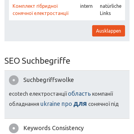
Комплект гібридної
intern
natürliche
сонячної електростанції
Links
Ausklappen
SEO Suchbegriffe
Suchbegriffswolke
область
ecotech
електростанції
компанії
для
ukraine
про
обладнання
сонячної
під
Keywords Consistency