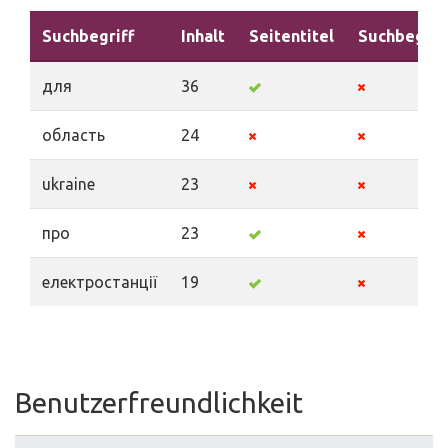
Suchbegriff
Inhalt
Seitentitel
Suchbegrif
для
36
область
24
ukraine
23
про
23
електростанції
19
Benutzerfreundlichkeit