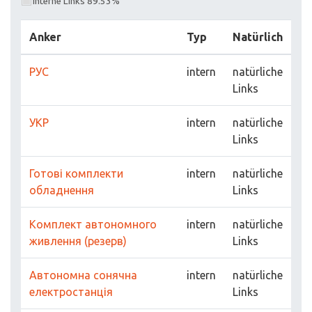
Interne Links 89.53%
Anker
Typ
Natürlich
РУС
intern
natürliche
Links
УКР
intern
natürliche
Links
Готові комплекти
intern
natürliche
обладнення
Links
Комплект автономного
intern
natürliche
живлення (резерв)
Links
Автономна сонячна
intern
natürliche
електростанція
Links