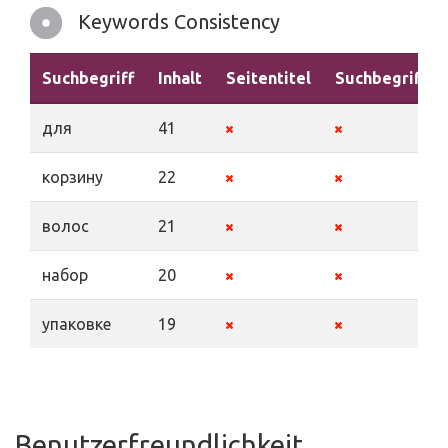
Keywords Consistency
Suchbegriff
Inhalt
Seitentitel
Suchbegriffe
для
41
корзину
22
волос
21
набор
20
упаковке
19
Benutzerfreundlichkeit