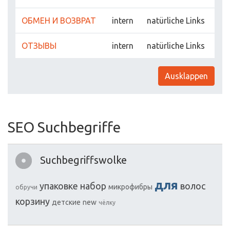
ОБМЕН И ВОЗВРАТ
intern
natürliche Links
ОТЗЫВЫ
intern
natürliche Links
Ausklappen
SEO Suchbegriffe
Suchbegriffswolke
для
упаковке
набор
волос
микрофибры
обручи
корзину
детские
new
чёлку