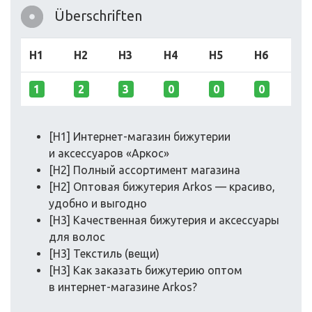
Überschriften
H1
H2
H3
H4
H5
H6
1
2
3
0
0
0
[H1] Интернет-магазин бижутерии
и аксессуаров «Аркос»
[H2] Полный ассортимент магазина
[H2] Оптовая бижутерия Arkos — красиво,
удобно и выгодно
[H3] Качественная бижутерия и аксессуары
для волос
[H3] Текстиль (вещи)
[H3] Как заказать бижутерию оптом
в интернет-магазине Arkos?