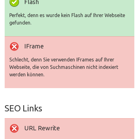
Flash
Perfekt, denn es wurde kein Flash auf Ihrer Webseite
gefunden.
IFrame
Schlecht, denn Sie verwenden IFrames auf Ihrer
Webseite, die von Suchmaschinen nicht indexiert
werden können.
SEO Links
URL Rewrite