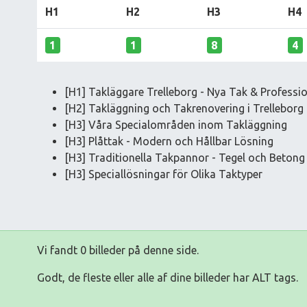
H1
H2
H3
H4
1
1
8
4
[H1] Takläggare Trelleborg - Nya Tak & Professi
[H2] Takläggning och Takrenovering i Trelleborg
[H3] Våra Specialområden inom Takläggning
[H3] Plåttak - Modern och Hållbar Lösning
[H3] Traditionella Takpannor - Tegel och Betong
[H3] Speciallösningar för Olika Taktyper
Vi fandt 0 billeder på denne side.
Godt, de fleste eller alle af dine billeder har ALT tags.