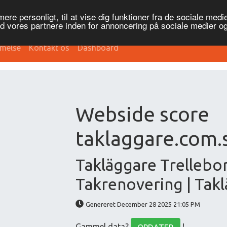
re personligt, til at vise dig funktioner fra de sociale medier
ed vores partnere inden for annoncering på sociale medier 
melse
Kontakt os
Dashboard
Webside score
taklaggare.com.
Takläggare Trellebor
Takrenovering | Tak
Genereret December 28 2025 21:05 PM
Gammel data?
!