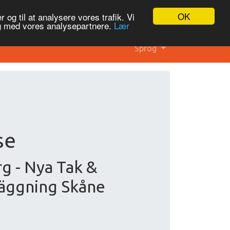
OK
 og til at analysere vores trafik. Vi
og med vores analysepartnere.
Lær
Sprog
se
g - Nya Tak &
läggning Skåne