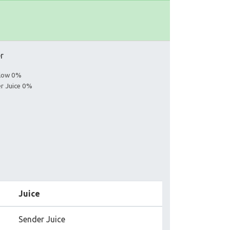
er
llow 0%
er Juice 0%
Juice
Sender Juice