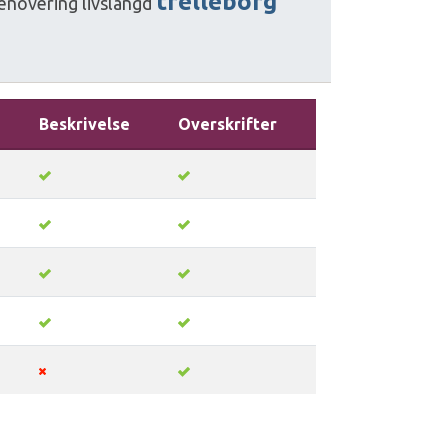
trelleborg
enovering
livslängd
Beskrivelse
Overskrifter