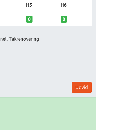
H5
H6
0
0
onell Takrenovering
Udvid