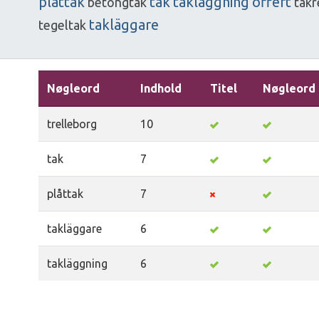
plåttak
tak
takläggning
offert
betongtak
takr
takläggare
tegeltak
Nøgleord
Indhold
Titel
Nøgleord
trelleborg
10
tak
7
plåttak
7
takläggare
6
takläggning
6