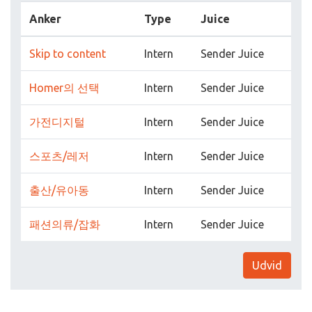
Anker
Type
Juice
Skip to content
Intern
Sender Juice
Homer의 선택
Intern
Sender Juice
가전디지털
Intern
Sender Juice
스포츠/레저
Intern
Sender Juice
출산/유아동
Intern
Sender Juice
패션의류/잡화
Intern
Sender Juice
Udvid