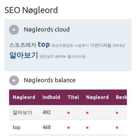
SEO Nøgleord
Nøgleords cloud
top
스포츠레저
가전디지털
패션의류잡화
사용후기
2024년
알아보기
방문설치
iptime
출산유아동
Nøgleords balance
Nøgleord
Indhold
Titel
Nøgleord
Beskriv
알아보기
492
top
468