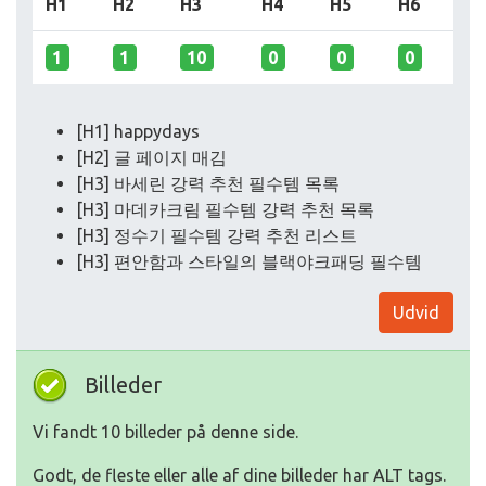
H1
H2
H3
H4
H5
H6
1
1
10
0
0
0
[H1] happydays
[H2] 글 페이지 매김
[H3] 바세린 강력 추천 필수템 목록
[H3] 마데카크림 필수템 강력 추천 목록
[H3] 정수기 필수템 강력 추천 리스트
[H3] 편안함과 스타일의 블랙야크패딩 필수템
Udvid
Billeder
Vi fandt 10 billeder på denne side.
Godt, de fleste eller alle af dine billeder har ALT tags.