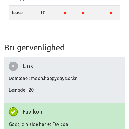
leave
10
Brugervenlighed
Link
Domæne : moon.happydays.or.kr
Længde : 20
FavIkon
Godt, din side har et FavIcon!