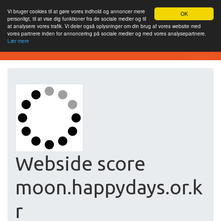
Vi bruger cookies til at gøre vores indhold og annoncer mere
OK
personligt, til at vise dig funktioner fra de sociale medier og til
at analysere vores trafik. Vi deler også oplysninger om din brug af vores website med
vores partnere inden for annoncering på sociale medier og med vores analysepartnere.
Lær mere
Free SEO Testing Tool
Webside score
moon.happydays.or.k
r