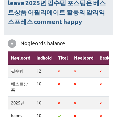
leave
2025년
필수템
포스팅은
베스
트상품
어필리에이트
활동의
알리익
스프레스
comment
happy
Nøgleords balance
Nøgleord
Indhold
Titel
Nøgleord
Beskriv
필수템
12
베스트상
10
품
2025년
10
happy
10