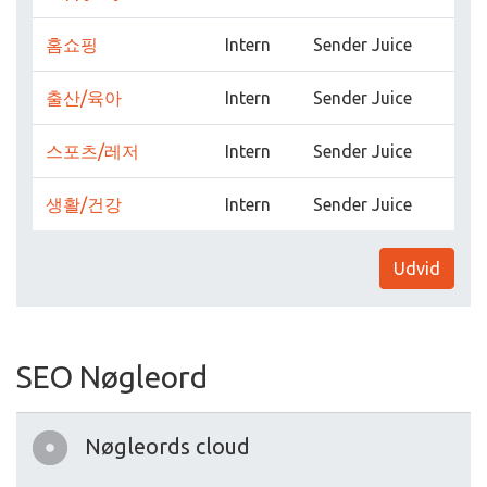
홈쇼핑
Intern
Sender Juice
출산/육아
Intern
Sender Juice
스포츠/레저
Intern
Sender Juice
생활/건강
Intern
Sender Juice
Udvid
SEO Nøgleord
Nøgleords cloud